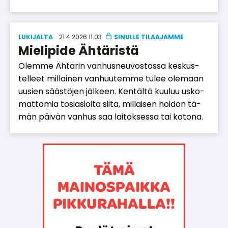
LUKIJALTA
21.4.2026 11.03
Mielipide Ähtäristä
Olem­me Äh­tä­rin van­hus­neu­vos­tos­sa kes­kus­
tel­leet mil­lai­nen van­huu­tem­me tu­lee ole­maan
uu­sien sääs­tö­jen jäl­keen. Ken­täl­tä kuu­luu us­ko­
mat­to­mia to­si­a­si­oi­ta sii­tä, mil­lai­sen hoi­don tä­
män päi­vän van­hus saa lai­tok­ses­sa tai ko­to­na.