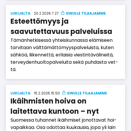
LUKIJALTA
20.2.2026 7.27
Esteettömyys ja
saavutettavuus palveluissa
Tä­män­het­ki­ses­sä yh­teis­kun­nas­sa elä­mi­seen
tar­vi­taan vält­tä­mät­tö­myys­pal­ve­luis­ta, ku­ten
säh­köä, lii­ken­net­tä, eri­lai­sia vies­tin­tä­vä­li­nei­tä,
ter­vey­den­huol­to­pal­ve­lui­ta sekä puh­das­ta vet­
tä.
LUKIJALTA
15.2.2026 15.50
Ikäihmisten hoiva on
laitettava kuntoon – nyt
Suo­mes­sa tu­han­net ikäih­mi­set jo­not­ta­vat hoi­
va­paik­kaa. Osa odot­taa kuu­kau­sia, jopa yli lain