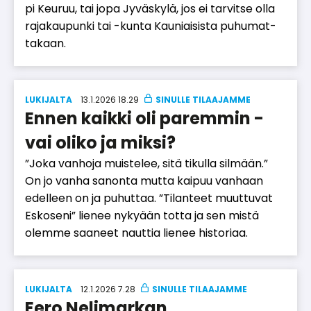
pi Keu­ruu, tai jopa Jy­väs­ky­lä, jos ei tar­vit­se ol­la
ra­ja­kau­pun­ki tai -kun­ta Kau­ni­ai­sis­ta pu­hu­mat­
ta­kaan.
LUKIJALTA
13.1.2026 18.29
Ennen kaikki oli paremmin -
vai oliko ja miksi?
”Joka van­ho­ja muis­te­lee, sitä ti­kul­la sil­mään.”
On jo van­ha sa­non­ta mut­ta kai­puu van­haan
edel­leen on ja pu­hut­taa. ”Ti­lan­teet muut­tu­vat
Es­ko­se­ni” lie­nee ny­ky­ään tot­ta ja sen mis­tä
olem­me saa­neet naut­tia lie­nee his­to­ri­aa.
LUKIJALTA
12.1.2026 7.28
Eero Nelimarkan