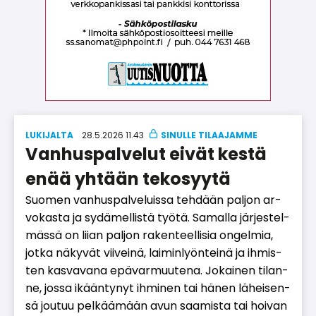
LUKIJALTA
28.5.2026 11.43
Vanhuspalvelut eivät kestä
enää yhtään tekosyytä
Suo­men van­hus­pal­ve­luis­sa teh­dään pal­jon ar­
vo­kas­ta ja sy­dä­mel­lis­tä työ­tä. Sa­mal­la jär­jes­tel­
mäs­sä on lii­an pal­jon ra­ken­teel­li­sia on­gel­mia,
jot­ka nä­ky­vät vii­vei­nä, lai­min­lyön­tei­nä ja ih­mis­
ten kas­va­va­na epä­var­muu­te­na. Jo­kai­nen ti­lan­
ne, jos­sa ikään­ty­nyt ih­mi­nen tai hä­nen lä­hei­sen­
sä jou­tuu pel­kää­mään avun saa­mis­ta tai hoi­van