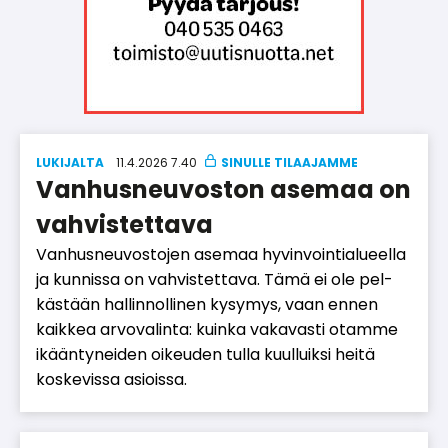
LUKIJALTA
11.4.2026 7.40
Vanhusneuvoston asemaa on
vahvistettava
Van­hus­neu­vos­to­jen ase­maa hy­vin­voin­ti­a­lu­eel­la
ja kun­nis­sa on vah­vis­tet­ta­va. Tämä ei ole pel­
käs­tään hal­lin­nol­li­nen ky­sy­mys, vaan en­nen
kaik­kea ar­vo­va­lin­ta: kuin­ka va­ka­vas­ti otam­me
ikään­ty­nei­den oi­keu­den tul­la kuul­luik­si hei­tä
kos­ke­vis­sa asi­ois­sa.