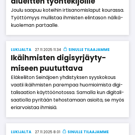
alueitten työntekijöille
Jou­lu saa­puu ko­tei­hin ir­ti­sa­no­mis­la­put kou­ras­sa.
Työt­tö­myys mul­lis­taa ih­mis­ten elin­ta­son näl­kä­
kuo­le­man par­taal­le.
LUKIJALTA
27.11.2025 11.34
Ikäihmisten digisyr­jäy­ty­
miseen puututtava
Elä­ke­lii­ton Sei­nä­jo­en yh­dis­tyk­sen syys­ko­kous
vaa­tii ikäih­mis­ten pa­rem­paa huo­mi­oi­mis­ta di­gi­
ta­li­saa­ti­on käyt­töö­no­tos­sa. Sa­mal­la kun di­gi­ta­li­
saa­ti­ol­la py­ri­tään te­hos­ta­maan asi­oi­ta, se myös
eri­ar­vois­taa ih­mi­siä.
LUKIJALTA
27.11.2025 8.01