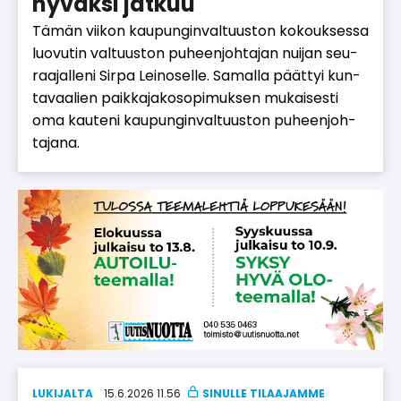
hyväksi jatkuu
Tä­män vii­kon kau­pun­gin­val­tuus­ton ko­kouk­ses­sa
luo­vu­tin val­tuus­ton pu­heen­joh­ta­jan nui­jan seu­
raa­jal­le­ni Sir­pa Lei­no­sel­le. Sa­mal­la päät­tyi kun­
ta­vaa­lien paik­ka­ja­ko­so­pi­muk­sen mu­kai­ses­ti
oma kau­te­ni kau­pun­gin­val­tuus­ton pu­heen­joh­
ta­ja­na.
LUKIJALTA
15.6.2026 11.56