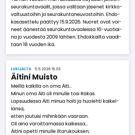
seu­ra­kun­ta­vaa­lit, jois­sa va­li­taan jä­se­net kirk­ko­
val­tuus­toi­hin ja seu­ra­kun­ta­neu­vos­toi­hin. Eh­do­
ka­sa­set­te­lu päät­tyy 15.9.2026. Nuo­ret ovat voi­
neet ää­nes­tää seu­ra­kun­ta­vaa­leis­sa 16-vuo­ti­ai­
na jo vuo­des­ta 2009 läh­tien. Eh­dok­kail­ta vaa­di­
taan 18 vuo­den ikä.
LUKIJALTA
5.5.2026 15.03
Äitini Muisto
Meil­lä kai­kil­la on oma Äi­ti…
Mi­nun oma Äi­ti oli mi­nul­le tosi Ra­kas.
Lap­suu­des­sa Äi­ti mi­nua hoi­ti ja huo­leh­ti kai­kel­
lan­sa,
et­ten jou­tui­si mi­hin­kään vaa­raan.
Oli ai­na va­roit­ta­mas­sa kai­kes­sa…
Äi­ti­ni opet­ti mi­nul­le il­ta­ru­kouk­sen;