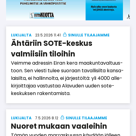
LUKIJALTA
23.5.2026 11.41
Ähtäriin SOTE-keskus
valmiisiin tiloihin
Veim­me ad­res­sin Ei­ran kera maa­kun­ta­val­tuus­
toon. Sen vies­ti tu­lee suo­raan ta­val­li­sil­ta kan­sa­
lai­sil­ta, ei hal­lin­nol­ta, ei jär­jes­töl­tä: yli 4000 al­le­
kir­joit­ta­jaa vas­tus­taa Ala­vu­den uu­den sote-
kes­kuk­sen ra­ken­ta­mis­ta.
LUKIJALTA
7.5.2026 8.12
Nuoret mukaan vaaleihin
Tä­män vuo­den mar­ras­kuus­sa käy­dään jäl­leen