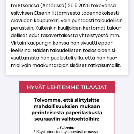
toi Et­se­ris­sa (Äh­tä­ris­sä) 26.5.2026 te­ke­vän­sä
esi­tyk­sen Et­se­rin liit­tä­mi­ses­tä to­den­nä­köi­ses­ti
Ala­vu­den kau­pun­kiin, vain puh­taas­ti ta­lou­del­li­sin
pe­rus­tein. Kui­ten­kin kuu­li­joi­den ker­to­mat ta­lou­
del­li­set edut ta­sa­ver­tai­ses­ta yh­teis­työs­tä mm.
Vir­tain kau­pun­gin kans­sa hän si­vuut­ti epä­o­
leel­li­si­na. Näi­den ta­lou­del­lis­ten to­si­a­si­oi­den si­
vuut­ta­mis­ta hän puo­lus­te­li sil­lä, et­tä hän huo­
mi­oi vain maa­kun­ta­ra­jan si­säi­set rat­kai­su­mal­lit.