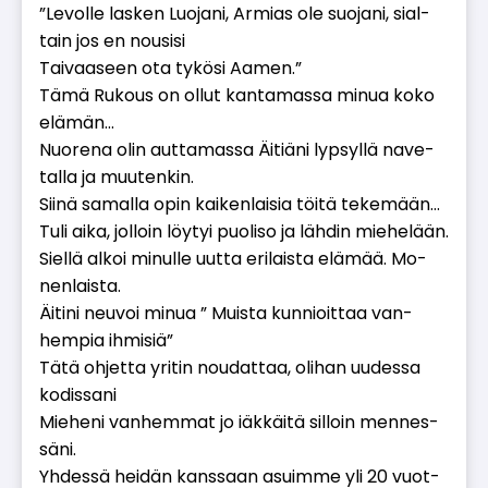
”Le­vol­le las­ken Luo­ja­ni, Ar­mi­as ole suo­ja­ni, si­al­
tain jos en nou­si­si
Tai­vaa­seen ota ty­kö­si Aa­men.”
Tämä Ru­kous on ol­lut kan­ta­mas­sa mi­nua koko
elä­män…
Nuo­re­na olin aut­ta­mas­sa Äi­ti­ä­ni lyp­syl­lä na­ve­
tal­la ja muu­ten­kin.
Sii­nä sa­mal­la opin kai­ken­lai­sia töi­tä te­ke­mään…
Tuli ai­ka, jol­loin löy­tyi puo­li­so ja läh­din mie­he­lään.
Siel­lä al­koi mi­nul­le uut­ta eri­lais­ta elä­mää. Mo­
nen­lais­ta.
Äi­ti­ni neu­voi mi­nua ” Muis­ta kun­ni­oit­taa van­
hem­pia ih­mi­siä”
Tätä oh­jet­ta yri­tin nou­dat­taa, oli­han uu­des­sa
ko­dis­sa­ni
Mie­he­ni van­hem­mat jo iäk­käi­tä sil­loin men­nes­
sä­ni.
Yh­des­sä hei­dän kans­saan asuim­me yli 20 vuot­