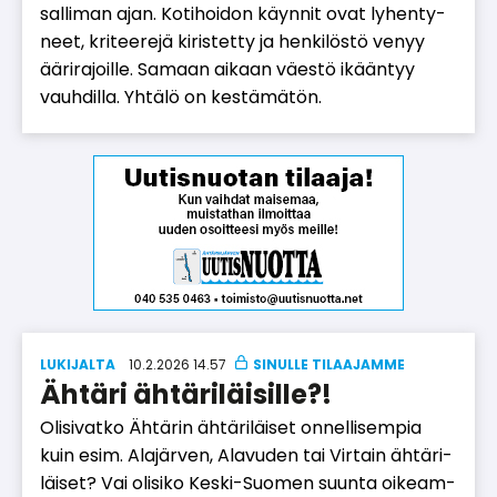
sal­li­man ajan. Ko­ti­hoi­don käyn­nit ovat ly­hen­ty­
neet, kri­tee­re­jä ki­ris­tet­ty ja hen­ki­lös­tö ve­nyy
ää­ri­ra­joil­le. Sa­maan ai­kaan vä­es­tö ikään­tyy
vauh­dil­la. Yh­tä­lö on kes­tä­mä­tön.
LUKIJALTA
10.2.2026 14.57
Ähtäri ähtäriläisille?!
Oli­si­vat­ko Äh­tä­rin äh­tä­ri­läi­set on­nel­li­sem­pia
kuin esim. Ala­jär­ven, Ala­vu­den tai Vir­tain äh­tä­ri­
läi­set? Vai oli­si­ko Kes­ki-Suo­men suun­ta oi­ke­am­