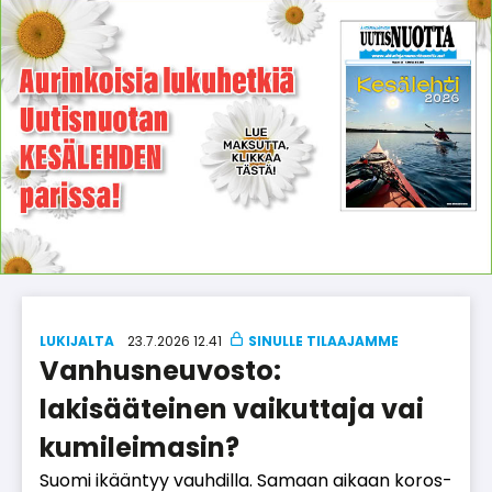
LUKIJALTA
23.7.2026 12.41
Vanhusneuvosto:
lakisääteinen vaikuttaja vai
kumileimasin?
Suo­mi ikään­tyy vauh­dil­la. Sa­maan ai­kaan ko­ros­