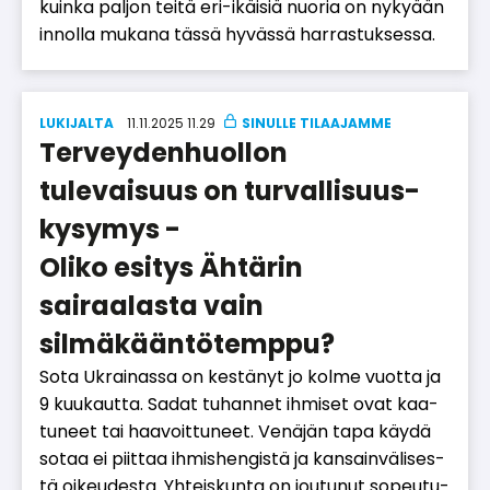
kuin­ka pal­jon tei­tä eri-ikäi­siä nuo­ria on ny­ky­ään
in­nol­la mu­ka­na täs­sä hy­väs­sä har­ras­tuk­ses­sa.
LUKIJALTA
11.11.2025 11.29
Terveydenhuollon
tulevaisuus on turval­li­suus­
kysymys -
Oliko esitys Ähtärin
sairaalasta vain
silmäkääntötemppu?
Sota Uk­rai­nas­sa on kes­tä­nyt jo kol­me vuot­ta ja
9 kuu­kaut­ta. Sa­dat tu­han­net ih­mi­set ovat kaa­
tu­neet tai haa­voit­tu­neet. Ve­nä­jän tapa käy­dä
so­taa ei piit­taa ih­mis­hen­gis­tä ja kan­sain­vä­li­ses­
tä oi­keu­des­ta. Yh­teis­kun­ta on jou­tu­nut so­peu­tu­