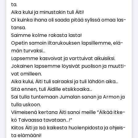
ta.
Ai­ka ku­lui ja mi­nus­ta­kin tuli Äi­ti!
Oi kuin­ka iha­na oli saa­da pi­tää sy­lis­sä omaa las­
tan­sa.
Saim­me kol­me ra­kas­ta las­ta!
Ope­tin sa­moin il­ta­ru­kouk­sen lap­sil­lem­me, elä­
män tur­vak­si...
Lap­sem­me kas­voi­vat ja vart­tui­vat ai­kui­sik­si.
Jo­kai­nen lap­sem­me löy­si­vät puo­li­son ja muut­ti­
vat omil­leen.
Ai­ka ku­lui, Äi­ti tuli sai­raak­si ja tuli läh­dön ai­ka…
Sitä en­nen, tuli Äi­dil­le et­sik­ko­ai­ka…
Sai tul­la tun­te­maan Ju­ma­lan sa­nan ja Ar­mon ja
tul­la us­koon.
Vii­mei­se­nä ker­ta­na Äi­ti sa­noi meil­le ”Äl­kää it­ke­
kö Tai­vaas­sa ta­va­taan...!”
Kii­tos Äi­ti ja Isä kai­kes­ta huo­len­pi­dos­ta ja oh­jeis­
ta elä­mää­ni!