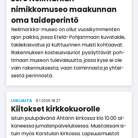
nimikkomuseo maakunnan
oma taideperintö
Ne­li­mark­ka-mu­seo on ol­lut vuo­si­kym­men­ten
ajan paik­ka, jos­sa Ete­lä-Poh­jan­maan ku­va­tai­de,
tai­de­kas­va­tus ja kult­tuu­ri­nen muis­ti koh­taa­vat.
Ra­ken­nuk­sen kos­teus­vau­ri­ot py­säyt­tä­vät poh­
ti­maan mu­se­on tu­le­vai­suut­ta, jos­sa kyse ei ole
vain ra­ken­nuk­ses­ta, vaan toi­min­nas­ta ja yh­tei­
ses­tä pe­rin­nös­tä.
LUKIJALTA
8.1.2026 18.27
Kiitokset kirkkokuorolle
Is­tuin jou­lu­päi­vä­nä Äh­tä­rin kir­kos­sa klo 10.00 al­
ka­nees­sa ju­ma­lan­pal­ve­luk­ses­sa. Muis­tois­sa­ni is­
tuin myös Kars­tu­lan kir­kos­sa. Lap­suus­muis­tot