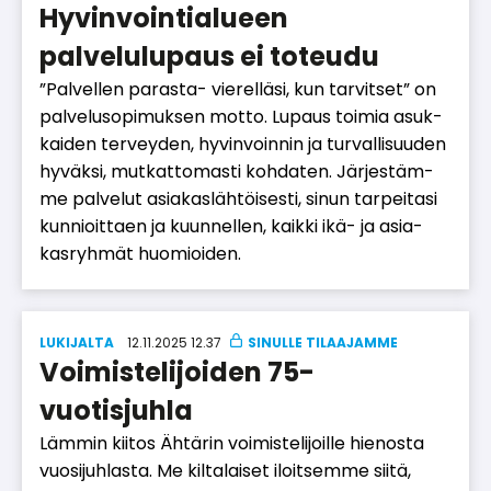
Hyvinvointialueen
palvelulupaus ei toteudu
”Pal­vel­len pa­ras­ta- vie­rel­lä­si, kun tar­vit­set” on
pal­ve­lu­so­pi­muk­sen mot­to. Lu­paus toi­mia asuk­
kai­den ter­vey­den, hy­vin­voin­nin ja tur­val­li­suu­den
hy­väk­si, mut­kat­to­mas­ti koh­da­ten. Jär­jes­täm­
me pal­ve­lut asi­a­kas­läh­töi­ses­ti, si­nun tar­pei­ta­si
kun­ni­oit­ta­en ja kuun­nel­len, kaik­ki ikä- ja asi­a­
kas­ryh­mät huo­mi­oi­den.
LUKIJALTA
12.11.2025 12.37
Voimistelijoiden 75-
vuotisjuhla
Läm­min kii­tos Äh­tä­rin voi­mis­te­li­joil­le hie­nos­ta
vuo­si­juh­las­ta. Me kil­ta­lai­set iloit­sem­me sii­tä,