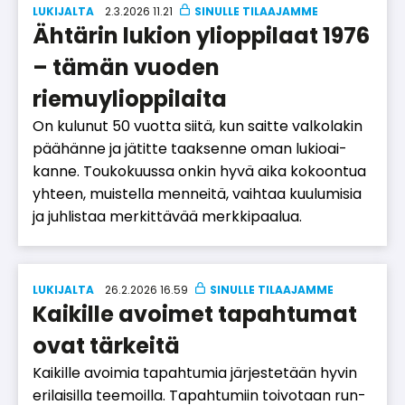
LUKIJALTA
2.3.2026 11.21
Ähtärin lukion ylioppilaat 1976
– tämän vuoden
riemuylioppilaita
On ku­lu­nut 50 vuot­ta sii­tä, kun sait­te val­ko­la­kin
pää­hän­ne ja jä­tit­te taak­sen­ne oman lu­ki­oai­
kan­ne. Tou­ko­kuus­sa on­kin hyvä ai­ka ko­koon­tua
yh­teen, muis­tel­la men­nei­tä, vaih­taa kuu­lu­mi­sia
ja juh­lis­taa mer­kit­tä­vää merk­ki­paa­lua.
LUKIJALTA
26.2.2026 16.59
Kaikille avoimet tapahtumat
ovat tärkeitä
Kai­kil­le avoi­mia ta­pah­tu­mia jär­jes­te­tään hy­vin
eri­lai­sil­la tee­moil­la. Ta­pah­tu­miin toi­vo­taan run­