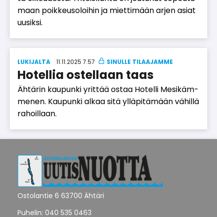
maan poik­keu­so­loi­hin ja miet­ti­mään ar­jen asi­at
uu­sik­si.
LUKIJALTA
11.11.2025 7.57
Hotellia ostellaan taas
Äh­tä­rin kau­pun­ki yrit­tää os­taa Ho­tel­li Me­si­käm­
me­nen. Kau­pun­ki al­kaa sitä yl­lä­pi­tä­mään vä­hil­lä
ra­hoil­laan.
Ostolantie 6 63700 Ähtäri
Puhelin: 040 535 0463