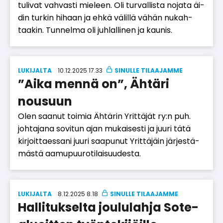
tu­li­vat vah­vas­ti mie­leen. Oli tur­val­lis­ta no­ja­ta äi­
din tur­kin hi­haan ja eh­kä vä­lil­lä vä­hän nu­kah­
taa­kin. Tun­nel­ma oli juh­lal­li­nen ja kau­nis.
LUKIJALTA
10.12.2025 17.33
”Aika mennä on”, Ähtäri
nousuun
Olen saa­nut toi­mia Äh­tä­rin Yrit­tä­jät ry:n puh.
joh­ta­ja­na so­vi­tun ajan mu­kai­ses­ti ja juu­ri tätä
kir­joit­ta­es­sa­ni juu­ri saa­pu­nut Yrit­tä­jäin jär­jes­tä­
mäs­tä aa­mu­puu­ro­ti­lai­suu­des­ta.
LUKIJALTA
8.12.2025 8.18
Hallitukselta joululahja Sote-