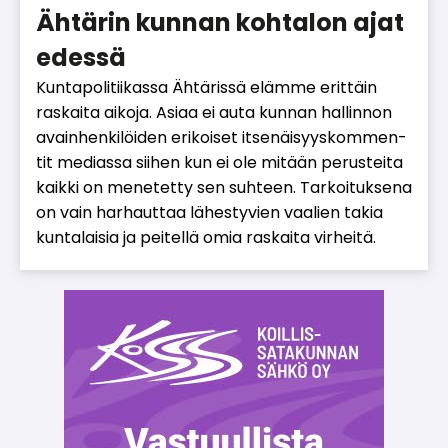
Ähtärin kunnan kohtalon ajat
edessä
Kun­ta­po­li­tii­kas­sa Äh­tä­ris­sä eläm­me erit­täin
ras­kai­ta ai­ko­ja. Asi­aa ei au­ta kun­nan hal­lin­non
avain­hen­ki­löi­den eri­koi­set it­se­näi­syys­kom­men­
tit me­di­as­sa sii­hen kun ei ole mi­tään pe­rus­tei­ta
kaik­ki on me­ne­tet­ty sen suh­teen. Tar­koi­tuk­se­na
on vain har­haut­taa lä­hes­ty­vien vaa­lien ta­kia
kun­ta­lai­sia ja pei­tel­lä omia ras­kai­ta vir­hei­tä.