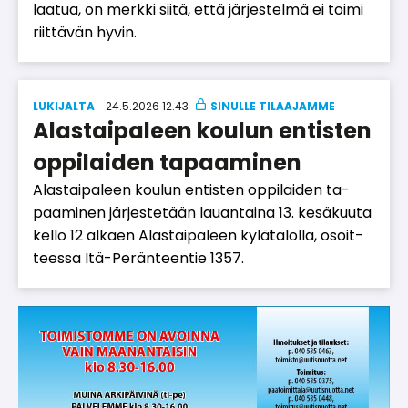
laa­tua, on merk­ki sii­tä, et­tä jär­jes­tel­mä ei toi­mi
riit­tä­vän hy­vin.
LUKIJALTA
24.5.2026 12.43
Alastaipaleen koulun entisten
oppilaiden tapaaminen
Alas­tai­pa­leen kou­lun en­tis­ten op­pi­lai­den ta­
paa­mi­nen jär­jes­te­tään lau­an­tai­na 13. ke­sä­kuu­ta
kel­lo 12 al­ka­en Alas­tai­pa­leen ky­lä­ta­lol­la, osoit­
tees­sa Itä-Pe­rän­teen­tie 1357.