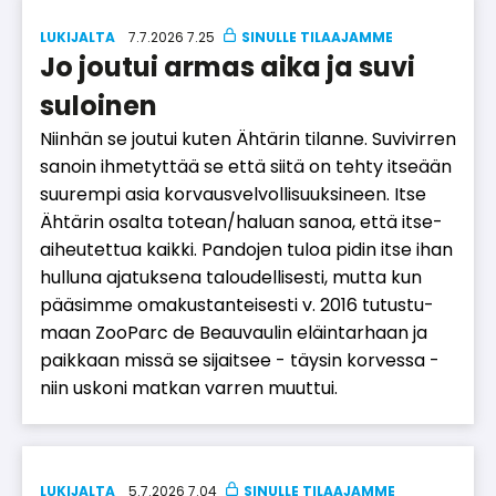
LUKIJALTA
7.7.2026 7.25
Jo joutui armas aika ja suvi
suloinen
Niin­hän se jou­tui ku­ten Äh­tä­rin ti­lan­ne. Su­vi­vir­ren
sa­noin ih­me­tyt­tää se et­tä sii­tä on teh­ty it­se­ään
suu­rem­pi asia kor­vaus­vel­vol­li­suuk­si­neen. It­se
Äh­tä­rin osal­ta to­te­an/ha­lu­an sa­noa, et­tä it­se­
ai­heu­tet­tua kaik­ki. Pan­do­jen tu­loa pi­din it­se ihan
hul­lu­na aja­tuk­se­na ta­lou­del­li­ses­ti, mut­ta kun
pää­sim­me oma­kus­tan­tei­ses­ti v. 2016 tu­tus­tu­
maan Zoo­Parc de Be­au­vau­lin eläin­tar­haan ja
paik­kaan mis­sä se si­jait­see - täy­sin kor­ves­sa -
niin us­ko­ni mat­kan var­ren muut­tui.
LUKIJALTA
5.7.2026 7.04