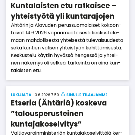
Kuntalaisten etu ratkaisee –
yhteistyötä yli kuntarajojen
Äh­tä­rin ja Ala­vu­den pe­rus­suo­ma­lai­set ko­koon­
tui­vat 14.6.2026 va­paa­muo­toi­ses­ti kes­kus­te­le­
maan mah­dol­li­ses­ta yh­tei­ses­tä tu­le­vai­suu­des­ta
sekä kun­tien vä­li­sen yh­teis­työn ke­hit­tä­mi­ses­tä.
Kes­kus­te­lu käy­tiin hy­väs­sä hen­ges­sä ja yh­tei­
nen nä­ke­mys oli sel­keä: tär­kein­tä on ai­na kun­
ta­lais­ten etu.
LUKIJALTA
3.6.2026 7.59
Etseria (Ähtäriä) koskeva
”talousperusteinen
kuntajakoselvitys”
Val­ti­o­va­rain­mi­nis­te­ri­ön kun­ta­ja­ko­sel­vit­tä­jä ker­