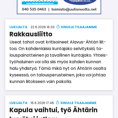
LUKIJALTA
22.6.2026 16.03
Rakkausliitto
Use­at ta­hot ovat kri­ti­soi­neet Ala­vus-Äh­tä­ri liit­
toa. On kah­den­lai­sia kun­ta­ja­ko sel­vi­tyk­siä; ta­
lous­pai­not­tei­nen ja ta­val­li­nen kun­ta­ja­ko. Yh­teis­
työ­ha­lui­nen voi ol­la siis myös kah­den kun­nan
halu yh­dis­tyä. Tämä mikä nyt on Äh­tä­rin osal­ta
ky­sees­sä, on ta­lous­pe­rus­tei­nen, joka voi joh­taa
kun­nan lii­tok­seen vain pa­kol­la.
LUKIJALTA
16.6.2026 17.46
Kapula vaihtui, työ Ähtärin