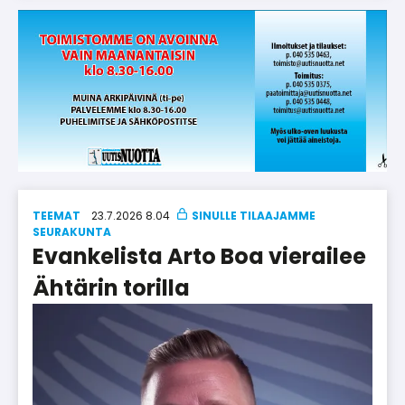
TEEMAT
23.7.2026 8.04
SEU­RA­KUN­TA
Evankelista Arto Boa vierailee
Ähtärin torilla