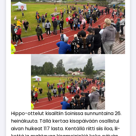
Hip­po-ot­te­lut ki­sail­tiin Soi­nis­sa sun­nun­tai­na 26.
hei­nä­kuu­ta. Täl­lä ker­taa ki­sa­päi­vään osal­lis­tui
ai­van hui­ke­at 117 las­ta. Ken­täl­lä riit­ti siis iloa, lii­