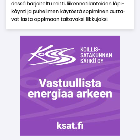
des­sä har­joi­tel­tu reit­ti, lii­ken­ne­ti­lan­tei­den lä­pi­
käyn­ti ja pu­he­li­men käy­tös­tä so­pi­mi­nen aut­ta­
vat las­ta op­pi­maan tai­ta­vak­si liik­ku­jak­si.