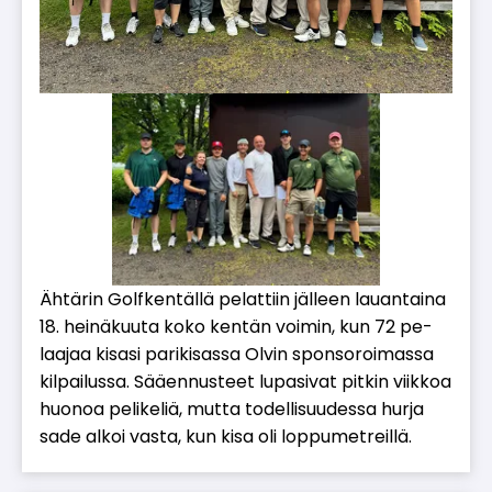
Äh­tä­rin Golf­ken­täl­lä pe­lat­tiin jäl­leen lau­an­tai­na
18. hei­nä­kuu­ta koko ken­tän voi­min, kun 72 pe­
laa­jaa ki­sa­si pa­ri­ki­sas­sa Ol­vin spon­so­roi­mas­sa
kil­pai­lus­sa. Sää­en­nus­teet lu­pa­si­vat pit­kin viik­koa
huo­noa pe­li­ke­liä, mut­ta to­del­li­suu­des­sa hur­ja
sade al­koi vas­ta, kun kisa oli lop­pu­met­reil­lä.