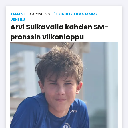
TEEMAT
3.8.2026 13.31
UR­HEI­LU
Arvi Sulkavalla kahden SM-
pronssin viikonloppu