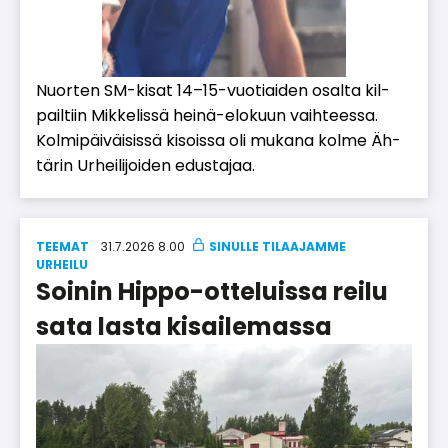
Nuor­ten SM-ki­sat 14–15-vuo­ti­ai­den osal­ta kil­
pail­tiin Mik­ke­lis­sä hei­nä-elo­kuun vaih­tees­sa.
Kol­mi­päi­väi­sis­sä ki­sois­sa oli mu­ka­na kol­me Äh­
tä­rin Ur­hei­li­joi­den edus­ta­jaa.
TEEMAT
31.7.2026 8.00
UR­HEI­LU
Soinin Hippo-otteluissa reilu
sata lasta kisailemassa