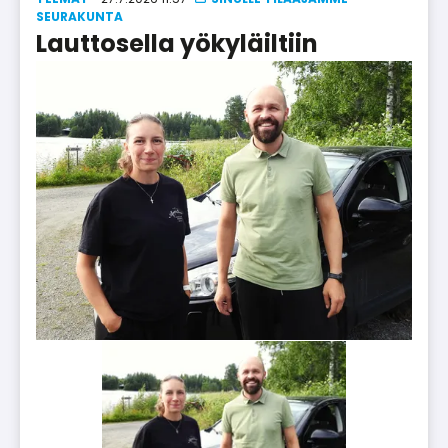
SEU­RA­KUN­TA
Lauttosella yökyläiltiin