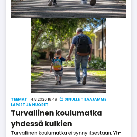
TEEMAT
4.8.2026 18.48
LAP­SET JA NUO­RET
Turvallinen koulumatka
yhdessä kulkien
Tur­val­li­nen kou­lu­mat­ka ei syn­ny it­ses­tään. Yh­