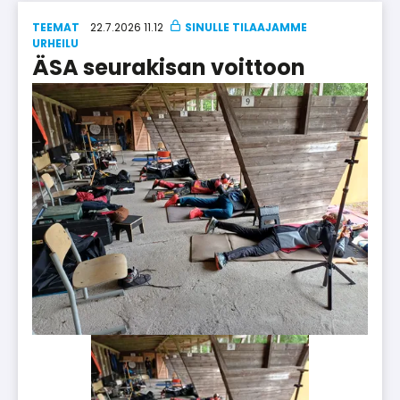
TEEMAT
22.7.2026 11.12
UR­HEI­LU
ÄSA seurakisan voittoon