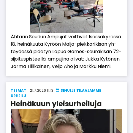
Äh­tä­rin Seu­dun Am­pu­jat voit­ti­vat Isos­sa­ky­rös­sä
18. hei­nä­kuu­ta Ky­röön Mal­ja-piek­ka­ri­ki­san yh­
tey­des­sä pi­de­tyn La­pua Ga­mes-seu­ra­ki­san 72-
si­joi­tus­pis­teel­lä, am­pu­ji­na oli­vat: Juk­ka Ky­tö­nen,
Jor­ma Tii­li­kai­nen, Vei­jo Aho ja Mark­ku Nie­mi.
TEEMAT
21.7.2026 11.13
UR­HEI­LU
Heinäkuun yleisurheiluja