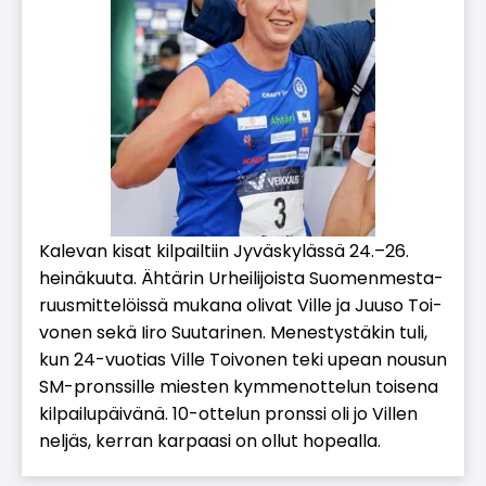
Ka­le­van ki­sat kil­pail­tiin Jy­väs­ky­läs­sä 24.–26.
hei­nä­kuu­ta. Äh­tä­rin Ur­hei­li­jois­ta Suo­men­mes­ta­
ruus­mit­te­löis­sä mu­ka­na oli­vat Vil­le ja Juu­so Toi­
vo­nen sekä Ii­ro Suu­ta­ri­nen. Me­nes­tys­tä­kin tuli,
kun 24-vuo­ti­as Vil­le Toi­vo­nen teki upe­an nou­sun
SM-prons­sil­le mies­ten kym­me­not­te­lun toi­se­na
kil­pai­lu­päi­vä­nä. 10-ot­te­lun prons­si oli jo Vil­len
nel­jäs, ker­ran kar­paa­si on ol­lut ho­pe­al­la.