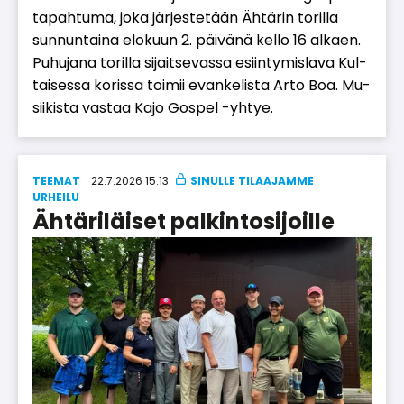
ta­pah­tu­ma, joka jär­jes­te­tään Äh­tä­rin to­ril­la
sun­nun­tai­na elo­kuun 2. päi­vä­nä kel­lo 16 al­ka­en.
Pu­hu­ja­na to­ril­la si­jait­se­vas­sa esiin­ty­mis­la­va Kul­
tai­ses­sa ko­ris­sa toi­mii evan­ke­lis­ta Ar­to Boa. Mu­
sii­kis­ta vas­taa Kajo Gos­pel -yh­tye.
TEEMAT
22.7.2026 15.13
UR­HEI­LU
Ähtäriläiset palkintosijoille