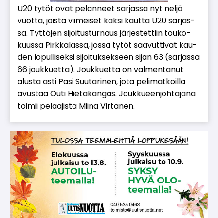
U20 ty­töt ovat pe­lan­neet sar­jas­sa nyt nel­jä
vuot­ta, jois­ta vii­mei­set kak­si kaut­ta U20 sar­jas­
sa. Tyt­tö­jen si­joi­tus­tur­naus jär­jes­tet­tiin tou­ko­
kuus­sa Pirk­ka­las­sa, jos­sa ty­töt saa­vut­ti­vat kau­
den lo­pul­li­sek­si si­joi­tuk­sek­seen si­jan 63 (sar­jas­sa
66 jouk­ku­et­ta). Jouk­ku­et­ta on val­men­ta­nut
alus­ta as­ti Pasi Suu­ta­ri­nen, jota pe­li­mat­koil­la
avus­taa Ou­ti Hie­ta­kan­gas. Jouk­ku­een­joh­ta­ja­na
toi­mii pe­laa­jis­ta Mii­na Vir­ta­nen.