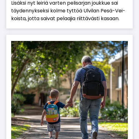
Li­säk­si nyt lei­riä var­ten pe­li­sar­jan jouk­kue sai
täy­den­nyk­sek­si kol­me tyt­töä Ul­vi­lan Pesä-Vei­
kois­ta, jot­ta sai­vat pe­laa­jia riit­tä­väs­ti ka­saan.