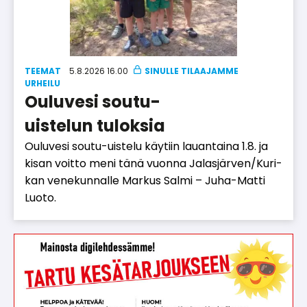
TEEMAT
5.8.2026 16.00
UR­HEI­LU
Ouluvesi soutu-
uistelun tuloksia
Ou­lu­ve­si sou­tu-uis­te­lu käy­tiin lau­an­tai­na 1.8. ja
ki­san voit­to meni tänä vuon­na Ja­las­jär­ven/Ku­ri­
kan ve­ne­kun­nal­le Mar­kus Sal­mi – Juha-Mat­ti
Luo­to.