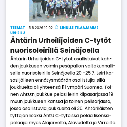
TEEMAT
5.8.2026 10.02
UR­HEI­LU
Ähtärin Urheilijoiden C-tytöt
nuorisoleirillä Seinäjoella
Äh­tä­rin Ur­hei­li­joi­den C-ty­töt osal­lis­tui­vat kah­
den jouk­ku­een voi­min pe­sä­pal­lon val­ta­kun­nal­li­
sel­le nuo­ri­so­lei­ril­le Sei­nä­jo­el­la 20.–25.7. Lei­ri ka­
sa­si jäl­leen en­nä­tys­mää­rän osal­lis­tu­jia, sil­lä
jouk­ku­ei­ta oli yh­teen­sä 111 ym­pä­ri Suo­mea. Toi­
nen Äh­tU:n jouk­kue pe­la­si lei­rin kil­pa­sar­jas­sa 19
muun jouk­ku­een kans­sa ja toi­nen pe­li­sar­jas­sa,
jos­sa osal­lis­tu­via jouk­ku­ei­ta oli 36. Äh­tä­ri­läis­ten
tyt­tö­jen li­säk­si Äh­tU C-ty­töis­sä pe­laa li­sens­si­
pe­laa­jia myös Ala­jär­vel­tä, Ala­vu­del­ta ja Vir­roil­ta.