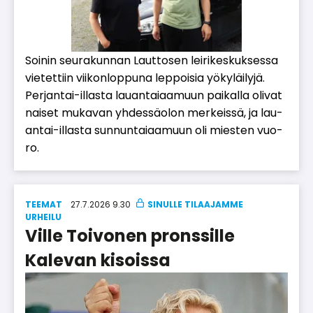
Soi­nin seu­ra­kun­nan Laut­to­sen lei­ri­kes­kuk­ses­sa
vie­tet­tiin vii­kon­lop­pu­na lep­poi­sia yö­ky­läi­ly­jä.
Per­jan­tai-il­las­ta lau­an­tai­aa­muun pai­kal­la oli­vat
nai­set mu­ka­van yh­des­sä­o­lon mer­keis­sä, ja lau­
an­tai-il­las­ta sun­nun­tai­aa­muun oli mies­ten vuo­
ro.
TEEMAT
27.7.2026 9.30
UR­HEI­LU
Ville Toivonen pronssille
Kalevan kisoissa