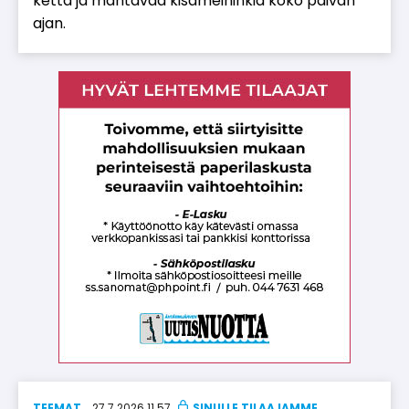
ket­tä ja mah­ta­vaa ki­sa­mei­nin­kiä koko päi­vän
ajan.
TEEMAT
27.7.2026 11.57