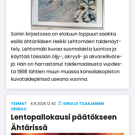
Soi­nin kir­jas­tos­sa on elo­kuun lop­puun saak­ka
esil­lä äh­tä­ri­läi­sen Heik­ki Leh­to­mä­en tai­de­näyt­
te­ly. Leh­to­mä­ki ku­vaa suo­ma­lais­ta luon­toa ja
käyt­tää töis­sään öl­jy-, ak­ryy­li- ja ak­va­rel­li­vä­re­
jä. Hän on har­ras­ta­nut tai­de­maa­laus­ta vuo­des­
ta 1968 läh­tien muun mu­as­sa kan­sa­lai­so­pis­ton
ku­va­tai­de­pii­ris­sä use­a­na vuon­na.
TEEMAT
4.8.2026 12.42
UR­HEI­LU
Lentopallokausi päätökseen
Ähtärissä