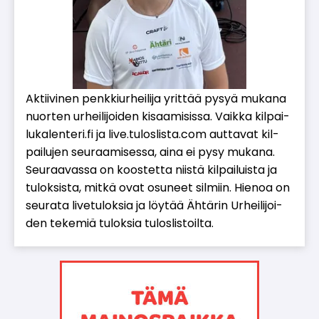
Ak­tii­vi­nen penk­kiur­hei­li­ja yrit­tää py­syä mu­ka­na
nuor­ten ur­hei­li­joi­den ki­saa­mi­sis­sa. Vaik­ka kil­pai­
lu­ka­len­te­ri.fi ja live.tu­los­lis­ta.com aut­ta­vat kil­
pai­lu­jen seu­raa­mi­ses­sa, ai­na ei pysy mu­ka­na.
Seu­raa­vas­sa on koos­tet­ta niis­tä kil­pai­luis­ta ja
tu­lok­sis­ta, mit­kä ovat osu­neet sil­miin. Hie­noa on
seu­ra­ta li­ve­tu­lok­sia ja löy­tää Äh­tä­rin Ur­hei­li­joi­
den te­ke­miä tu­lok­sia tu­los­lis­toil­ta.