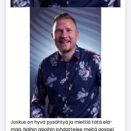
Jos­kus on hyvä py­säh­tyä ja miet­tiä tätä elä­
mää. Näi­hin asi­oi­hin joh­dat­te­lee mei­tä gos­pel