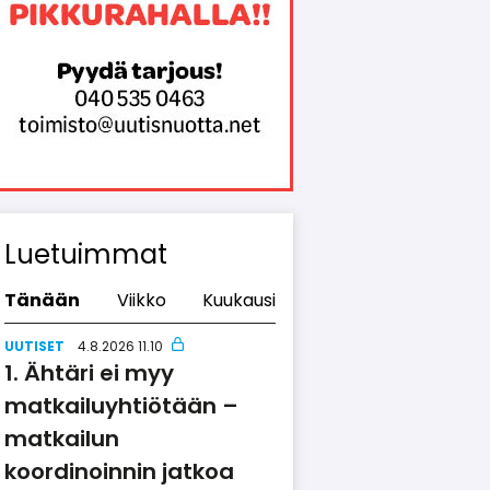
Luetuimmat
Tänään
Viikko
Kuukausi
UUTISET
4.8.2026 11.10
Ähtäri ei myy
matkailuyhtiötään –
matkailun
koordinoinnin jatkoa