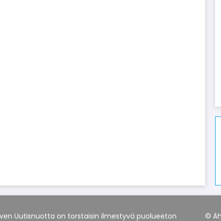
rven Uutisnuotta on torstaisin ilmestyvä puolueeton
© Äh