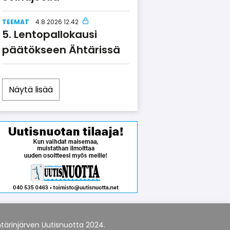
TEEMAT
4.8.2026 12.42
Lentopallokausi
päätökseen Ähtärissä
Näytä lisää
tärinjärven Uutisnuotta 2024.