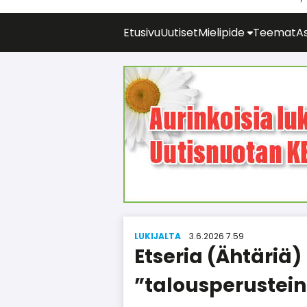
Etusivu
Uutiset
Mielipide
Teemat
As
LUKIJALTA
3.6.2026 7.59
Etseria (Ähtäriä
”talousperustein