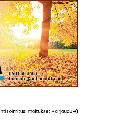
ehti
Toimitus
Ilmoitukset
Kirjaudu