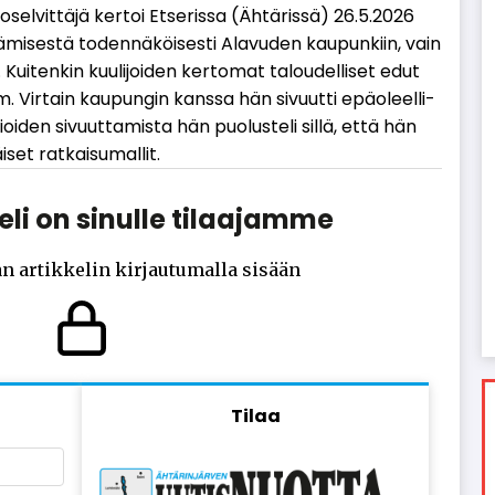
­ko­sel­vit­tä­jä ker­toi Et­se­ris­sa (Äh­tä­ris­sä) 26.5.2026
­tä­mi­ses­tä to­den­nä­köi­ses­ti Ala­vu­den kau­pun­kiin, vain
. Kui­ten­kin kuu­li­joi­den ker­to­mat ta­lou­del­li­set edut
m. Vir­tain kau­pun­gin kans­sa hän si­vuut­ti epä­o­leel­li­
si­oi­den si­vuut­ta­mis­ta hän puo­lus­te­li sil­lä, et­tä hän
­set rat­kai­su­mal­lit.
li on sinulle tilaajamme
n artikkelin kirjautumalla sisään
Tilaa