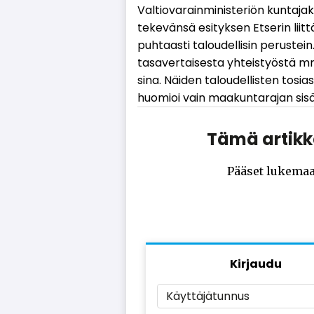
Val­ti­o­va­rain­mi­nis­te­ri­ön kun­ta­ja
te­ke­vän­sä esi­tyk­sen Et­se­rin liit
puh­taas­ti ta­lou­del­li­sin pe­rus­tein
ta­sa­ver­tai­ses­ta yh­teis­työs­tä m
si­na. Näi­den ta­lou­del­lis­ten to­si­a­
huo­mi­oi vain maa­kun­ta­ra­jan si­säi
Tämä artikke
Pääset lukemaa
Kirjaudu
Käyttäjätunnus