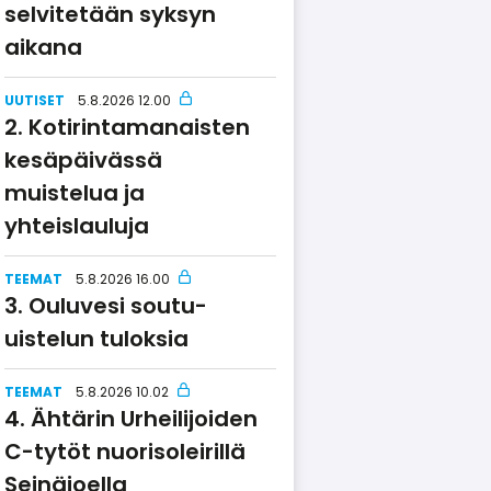
selvitetään syksyn
aikana
UUTISET
5.8.2026 12.00
Kotirin­ta­ma­naisten
kesäpäivässä
muistelua ja
yhteislauluja
TEEMAT
5.8.2026 16.00
Ouluvesi soutu-
uistelun tuloksia
TEEMAT
5.8.2026 10.02
Ähtärin Urheilijoiden
C-tytöt nuorisoleirillä
Seinäjoella