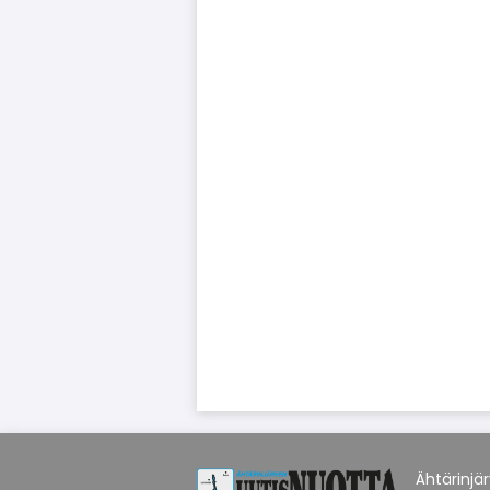
Ähtärinjä