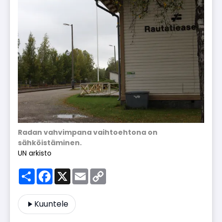
Radan vahvimpana vaihtoehtona on
sähköistäminen.
UN arkisto
Share
Facebook
X
Email
Copy
Link
Kuuntele