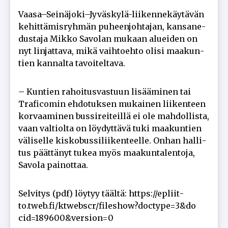
Vaa­sa–Sei­nä­jo­ki–Jy­väs­ky­lä-lii­ken­ne­käy­tä­vän
ke­hit­tä­mis­ryh­män pu­heen­joh­ta­jan, kan­sa­ne­
dus­ta­ja Mik­ko Sa­vo­lan mu­kaan alu­ei­den on
nyt lin­jat­ta­va, mikä vaih­to­eh­to oli­si maa­kun­
tien kan­nal­ta ta­voi­tel­ta­va.
– Kun­tien ra­hoi­tus­vas­tuun li­sää­mi­nen tai
Tra­fi­co­min eh­do­tuk­sen mu­kai­nen lii­ken­teen
kor­vaa­mi­nen bus­si­rei­teil­lä ei ole mah­dol­lis­ta,
vaan val­ti­ol­ta on löy­dyt­tä­vä tuki maa­kun­tien
vä­li­sel­le kis­ko­bus­si­lii­ken­teel­le. On­han hal­li­
tus päät­tä­nyt tu­kea myös maa­kun­ta­len­to­ja,
Sa­vo­la pai­not­taa.
Sel­vi­tys (pdf) löy­tyy tääl­tä: https://ep­liit­
to.tweb.fi/ktwebscr/fi­les­how?doc­ty­pe=3&do­
cid=189600&ver­si­on=0