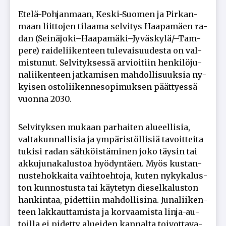
Ete­lä-Poh­jan­maan, Kes­ki-Suo­men ja Pir­kan­
maan liit­to­jen ti­laa­ma sel­vi­tys Haa­pa­mä­en ra­
dan (Sei­nä­jo­ki–Haa­pa­mä­ki–Jy­väs­ky­lä/–Tam­
pe­re) rai­de­lii­ken­teen tu­le­vai­suu­des­ta on val­
mis­tu­nut. Sel­vi­tyk­ses­sä ar­vi­oi­tiin hen­ki­lö­ju­
na­lii­ken­teen jat­ka­mi­sen mah­dol­li­suuk­sia ny­
kyi­sen os­to­lii­ken­ne­so­pi­muk­sen päät­ty­es­sä
vuon­na 2030.
Sel­vi­tyk­sen mu­kaan par­hai­ten alu­eel­li­sia,
val­ta­kun­nal­li­sia ja ym­pä­ris­töl­li­siä ta­voit­tei­ta
tu­ki­si ra­dan säh­köis­tä­mi­nen joko täy­sin tai
ak­ku­ju­na­ka­lus­toa hyö­dyn­tä­en. Myös kus­tan­
nus­te­hok­kai­ta vaih­to­eh­to­ja, ku­ten ny­ky­ka­lus­
ton kun­nos­tus­ta tai käy­te­tyn die­sel­ka­lus­ton
han­kin­taa, pi­det­tiin mah­dol­li­si­na. Ju­na­lii­ken­
teen lak­kaut­ta­mis­ta ja kor­vaa­mis­ta lin­ja-au­
toil­la ei pi­det­ty alu­ei­den kan­nal­ta toi­vot­ta­va­