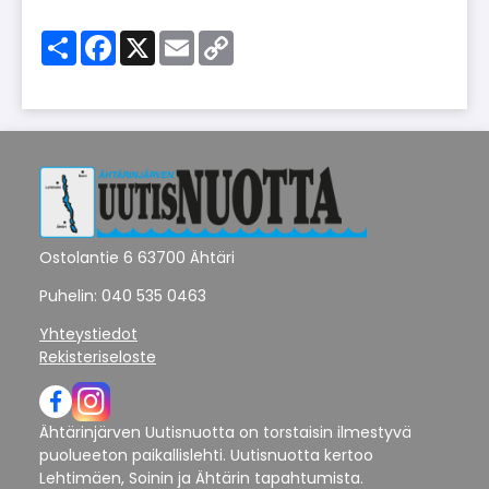
Share
Facebook
X
Email
Copy
Link
Ostolantie 6 63700 Ähtäri
Puhelin: 040 535 0463
Yhteystiedot
Rekisteriseloste
Ähtärinjärven Uutisnuotta on torstaisin ilmestyvä
puolueeton paikallislehti. Uutisnuotta kertoo
Lehtimäen, Soinin ja Ähtärin tapahtumista.