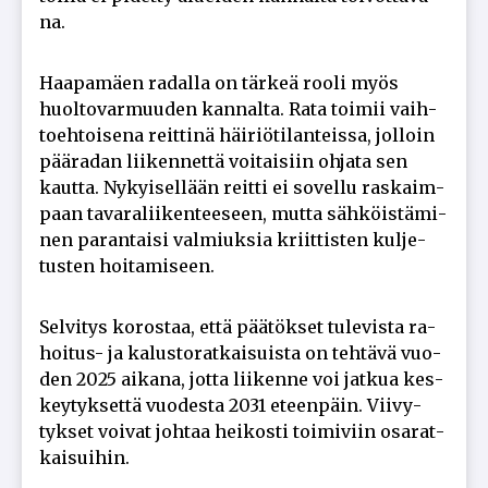
na.
Haa­pa­mä­en ra­dal­la on tär­keä roo­li myös
huol­to­var­muu­den kan­nal­ta. Rata toi­mii vaih­
to­eh­toi­se­na reit­ti­nä häi­ri­ö­ti­lan­teis­sa, jol­loin
pää­ra­dan lii­ken­net­tä voi­tai­siin oh­ja­ta sen
kaut­ta. Ny­kyi­sel­lään reit­ti ei so­vel­lu ras­kaim­
paan ta­va­ra­lii­ken­tee­seen, mut­ta säh­köis­tä­mi­
nen pa­ran­tai­si val­miuk­sia kriit­tis­ten kul­je­
tus­ten hoi­ta­mi­seen.
Sel­vi­tys ko­ros­taa, et­tä pää­tök­set tu­le­vis­ta ra­
hoi­tus- ja ka­lus­to­rat­kai­suis­ta on teh­tä­vä vuo­
den 2025 ai­ka­na, jot­ta lii­ken­ne voi jat­kua kes­
key­tyk­set­tä vuo­des­ta 2031 eteen­päin. Vii­vy­
tyk­set voi­vat joh­taa hei­kos­ti toi­mi­viin osa­rat­
kai­sui­hin.