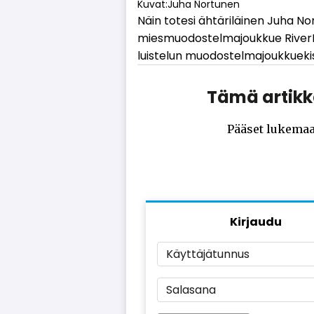
Kuvat:Juha Nortunen
Näin to­te­si äh­tä­ri­läi­nen Juha N
mies­muo­dos­tel­ma­jouk­kue Ri­ver­Bu
luis­te­lun muo­dos­tel­ma­jouk­ku­e­k
Tämä artikke
Pääset lukemaa
Kirjaudu
Käyttäjätunnus
Salasana