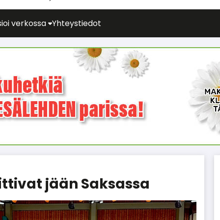
ioi verkossa
Yhteystiedot
ittivat jään Saksassa