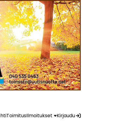
ehti
Toimitus
Ilmoitukset
Kirjaudu