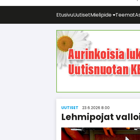
Etusivu
Uutiset
Mielipide
Teemat
As
UUTISET
23.6.2026 8.00
Lehmipojat vallo