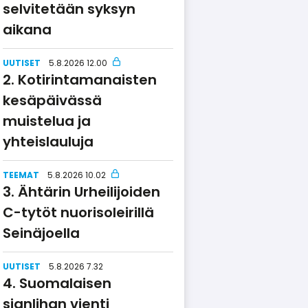
selvitetään syksyn
aikana
UUTISET
5.8.2026 12.00
Kotirin­ta­ma­naisten
kesäpäivässä
muistelua ja
yhteislauluja
TEEMAT
5.8.2026 10.02
Ähtärin Urheilijoiden
C-tytöt nuorisoleirillä
Seinäjoella
UUTISET
5.8.2026 7.32
Suomalaisen
sianlihan vienti