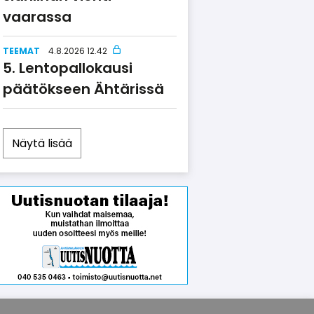
vaarassa
TEEMAT
4.8.2026 12.42
Lentopallokausi
päätökseen Ähtärissä
Näytä lisää