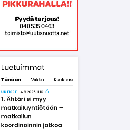
Luetuimmat
Tänään
Viikko
Kuukausi
UUTISET
4.8.2026 11.10
Ähtäri ei myy
matkailuyhtiötään –
matkailun
koordinoinnin jatkoa