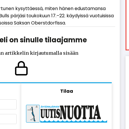
or­tu­nen ky­syt­tä­es­sä, mi­ten hä­nen edus­ta­man­sa
l­ls pär­jä­si tou­ko­kuun 17.–22. käy­dyis­sä vuo­tui­sis­sa
i­sois­sa Sak­san Oberst­dor­fis­sa.
li on sinulle tilaajamme
n artikkelin kirjautumalla sisään
Tilaa