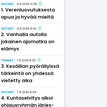
UUTISET
6.8.2026 13.35
Verenluo­vu­tuksesta
apua ja hyvää mieltä
UUTISET
6.8.2026 8.00
Vanhalla autolla
jokainen ajomatka on
elämys
TEEMAT
7.8.2026 8.00
Kesäillan pyöräilyissä
tärkeintä on yhdessä
vietetty aika
UUTISET
7.8.2026 8.54
Kuntaselvitys alkoi
ohjausryhmän järjes­