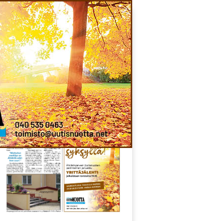
Näköislehti
ehti
Toimitus
Ilmoitukset
Kirjaudu