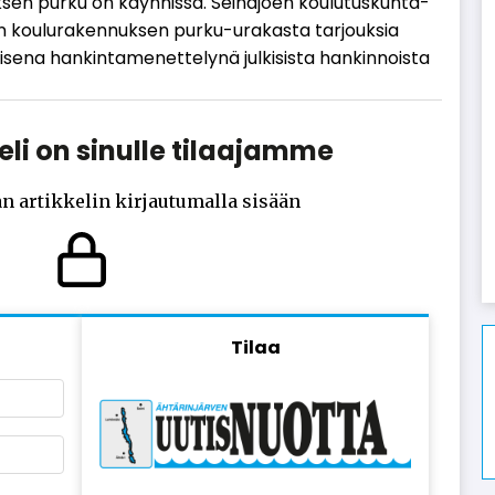
­sen pur­ku on käyn­nis­sä. Sei­nä­jo­en kou­lu­tus­kun­ta­
n kou­lu­ra­ken­nuk­sen pur­ku-ura­kas­ta tar­jouk­sia
e­na han­kin­ta­me­net­te­ly­nä jul­ki­sis­ta han­kin­nois­ta
li on sinulle tilaajamme
n artikkelin kirjautumalla sisään
Tilaa