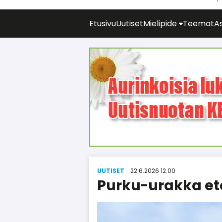
Etusivu
Uutiset
Mielipide
Teemat
As
UUTISET
22.6.2026 12.00
Purku-urakka et