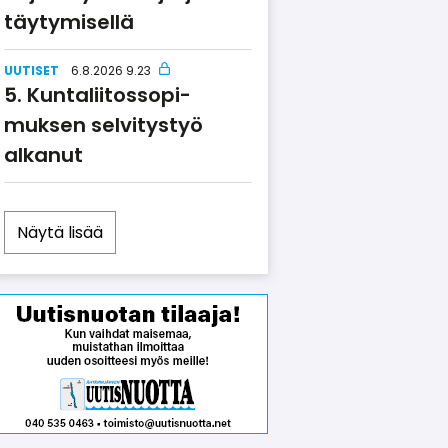
täy­ty­misellä
UUTISET
6.8.2026 9.23
Kuntalii­tos­so­pi­
muksen selvitystyö
alkanut
Näytä lisää