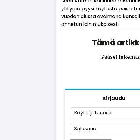
Sedu Äh­tä­rin Kou­lu­tien ra­ken­nuk
yh­ty­mä pyy­si käy­tös­tä pois­te­tu
vuo­den alus­sa avoi­me­na kan­sal­li­s
an­ne­tun lain mu­kai­ses­ti.
Tämä artikke
Pääset lukemaa
Kirjaudu
Käyttäjätunnus
Salasana