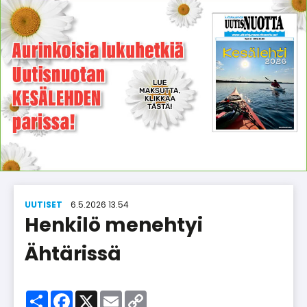
UUTISET
6.5.2026 13.54
Henkilö menehtyi
Ähtärissä
Share
Facebook
X
Email
Copy
Link