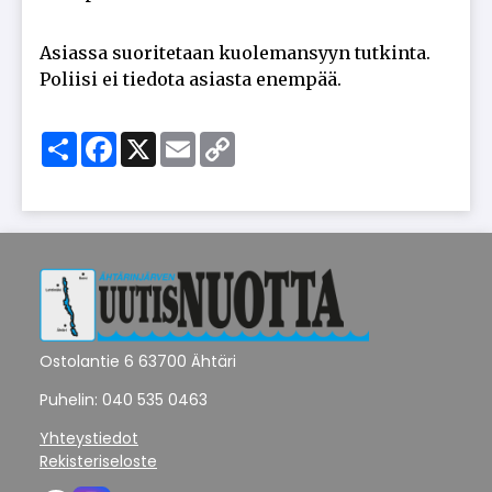
Asi­as­sa suo­ri­te­taan kuo­le­man­syyn tut­kin­ta.
Po­lii­si ei tie­do­ta asi­as­ta enem­pää.
Share
Facebook
X
Email
Copy
Link
Ostolantie 6 63700 Ähtäri
Puhelin: 040 535 0463
Yhteystiedot
Rekisteriseloste