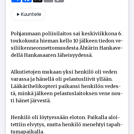
Kuuntele
Poh­jan­maan po­lii­si­lai­tos sai kes­ki­viik­ko­na 6.
tou­ko­kuu­ta hie­man kel­lo 10 jäl­keen tie­don ve­
si­lii­ken­ne­on­net­to­muu­des­ta Äh­tä­rin Han­ka­ve­
del­lä Han­ka­saa­ren lä­hei­syy­des­sä.
Al­ku­tie­to­jen mu­kaan yk­si hen­ki­lö oli ve­den
va­ras­sa ja hä­nel­lä oli pe­las­tus­lii­vit yl­lään.
Lää­kä­ri­he­li­kop­te­ri pai­kan­si hen­ki­lön ve­des­
tä, min­kä jäl­keen pe­las­tus­lai­tok­sen vene nou­
ti hä­net jär­ves­tä.
Hen­ki­lö oli löy­ty­es­sään elo­ton. Pai­kal­la aloi­
tet­tiin el­vy­tys, mut­ta hen­ki­lö me­neh­tyi ta­pah­
tu­ma­pai­kal­la.