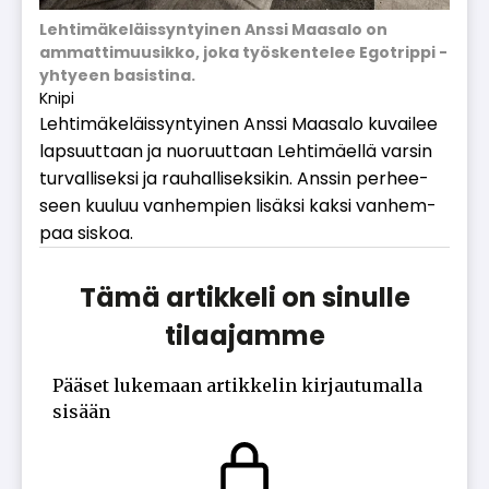
Lehtimäkeläissyntyinen Anssi Maasalo on
ammattimuusikko, joka työskentelee Egotrippi -
yhtyeen basistina.
Knipi
Leh­ti­mä­ke­läis­syn­tyi­nen Ans­si Maa­sa­lo ku­vai­lee
lap­suut­taan ja nuo­ruut­taan Leh­ti­mä­el­lä var­sin
tur­val­li­sek­si ja rau­hal­li­sek­si­kin. Ans­sin per­hee­
seen kuu­luu van­hem­pien li­säk­si kak­si van­hem­
paa sis­koa.
Tämä artikkeli on sinulle
tilaajamme
Pääset lukemaan artikkelin kirjautumalla
sisään