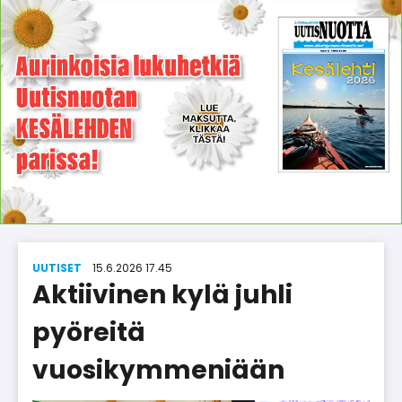
UUTISET
15.6.2026 17.45
Aktiivinen kylä juhli
pyöreitä
vuosikymmeniään