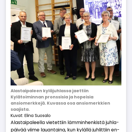
Alastaipaleen kyläjuhlassa jaettiin
Kylätoiminnan pronssisia ja hopeisia
ansiomerkkejä. Kuvassa osa ansiomerkkien
saajista.
Kuvat: Elina Suosalo
Alas­tai­pa­leel­la vie­tet­tiin läm­min­hen­kis­tä juh­la­
päi­vää vii­me lau­an­tai­na, kun ky­läl­lä juh­lit­tiin en­