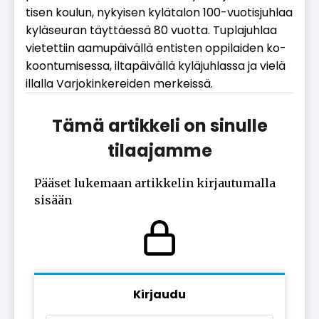
ti­sen kou­lun, ny­kyi­sen ky­lä­ta­lon 100-vuo­tis­juh­laa
ky­lä­seu­ran täyt­tä­es­sä 80 vuot­ta. Tup­la­juh­laa
vie­tet­tiin aa­mu­päi­väl­lä en­tis­ten op­pi­lai­den ko­
koon­tu­mi­ses­sa, il­ta­päi­väl­lä ky­lä­juh­las­sa ja vie­lä
il­lal­la Var­jo­kin­ke­rei­den mer­keis­sä.
Tämä artikkeli on sinulle
tilaajamme
Pääset lukemaan artikkelin kirjautumalla
sisään
Kirjaudu