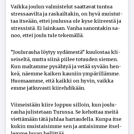
Vaik­ka jou­lun val­mis­te­lut saat­ta­vat tun­tua
stres­saa­vil­ta ja ras­kail­ta­kin, on hyvä muis­tut­
taa it­se­ään, et­tei jou­lus­sa ole kyse kii­rees­tä ja
stres­sis­tä. Ei lain­kaan. Van­ha sa­non­ta­kin sa­
noo, et­tei jou­lu tule te­ke­mäl­lä.
”Jou­lu­rau­ha löy­tyy sy­dä­mes­tä” kuu­los­taa kli­
sei­sel­tä, mut­ta sii­nä pii­lee to­tuu­den sie­men.
Kun mal­tam­me py­säh­tyä ja ve­tää sy­vään hen­
keä, nä­em­me kai­ken kau­niin ym­pä­ril­läm­me.
Huo­maam­me, et­tä kaik­ki on hy­vin, vaik­ka
em­me jat­ku­vas­ti kii­reh­di­kään.
Vii­meis­tään kii­re lop­puu sil­loin, kun jou­lu­
rau­ha ju­lis­te­taan Tu­rus­sa. Se ke­hot­taa mei­tä
viet­tä­mään tätä juh­laa har­tau­del­la. Kun­pa it­se
ku­kin muis­tai­sim­me sen ja an­tai­sim­me it­sel­
lem­me lu­van hel­lit­tää.