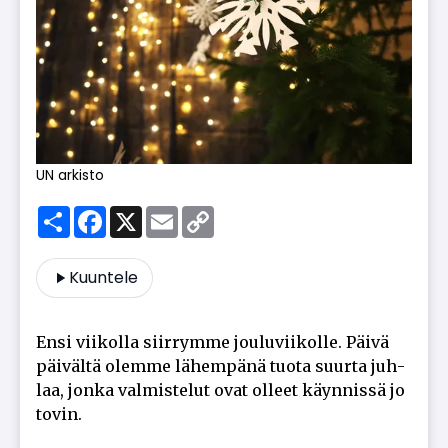
UN arkisto
Share
Facebook
X
Email
Copy
Link
Kuuntele
En­si vii­kol­la siir­rym­me jou­lu­vii­kol­le. Päi­vä
päi­väl­tä olem­me lä­hem­pä­nä tuo­ta suur­ta juh­
laa, jon­ka val­mis­te­lut ovat ol­leet käyn­nis­sä jo
to­vin.