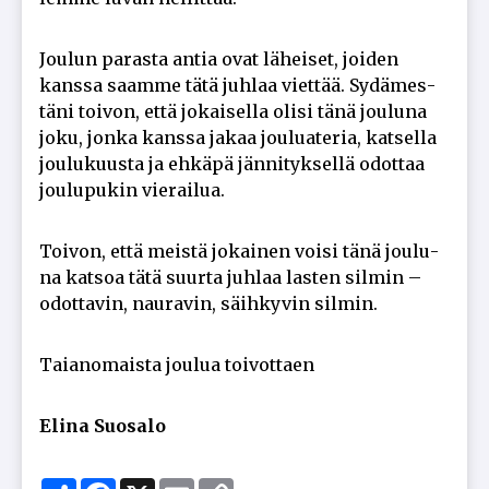
Jou­lun pa­ras­ta an­tia ovat lä­hei­set, joi­den
kans­sa saam­me tätä juh­laa viet­tää. Sy­dä­mes­
tä­ni toi­von, et­tä jo­kai­sel­la oli­si tänä jou­lu­na
joku, jon­ka kans­sa ja­kaa jou­lu­a­te­ria, kat­sel­la
jou­lu­kuus­ta ja eh­kä­pä jän­ni­tyk­sel­lä odot­taa
jou­lu­pu­kin vie­rai­lua.
Toi­von, et­tä meis­tä jo­kai­nen voi­si tänä jou­lu­
na kat­soa tätä suur­ta juh­laa las­ten sil­min –
odot­ta­vin, nau­ra­vin, säih­ky­vin sil­min.
Tai­a­no­mais­ta jou­lua toi­vot­ta­en
Eli­na Suo­sa­lo
Share
Facebook
X
Email
Copy