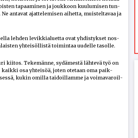
 Tois­ten ta­paa­mi­nen ja jouk­koon kuu­lu­mi­sen tun­
 Ne an­ta­vat ajat­te­le­mi­sen ai­het­ta, muis­tel­ta­vaa ja
el­la leh­den le­vik­ki­a­lu­et­ta ovat yh­dis­tyk­set nos­
­ten yh­tei­söl­lis­tä toi­min­taa uu­del­le ta­sol­le.
u­ri kii­tos. Te­ke­män­ne, sy­dä­mes­tä läh­te­vä työ on
e kaik­ki osa yh­tei­söä, jo­ten ote­taan oma paik­
es­sä, ku­kin omil­la tai­doil­lam­me ja voi­ma­va­roil­