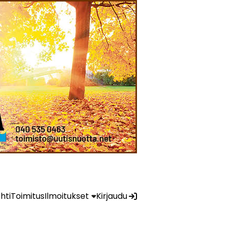
ehti
Toimitus
Ilmoitukset
Kirjaudu