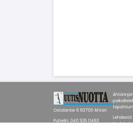
Ähtärinjä
paikallisl
tapahtum
Ostolantie 6 63700 Ähtäri
Lehdestä 
Puhelin: 040 535 0463
tiedot yh
Yhteystiedot