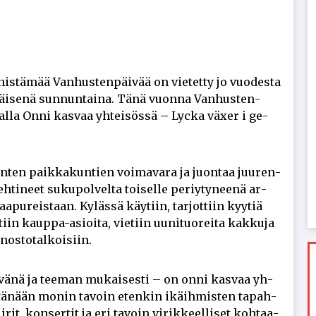
is­tä­mää Van­hus­ten­päi­vää on vie­tet­ty jo vuo­des­ta
äi­se­nä sun­nun­tai­na. Tänä vuon­na Van­hus­ten­
al­la On­ni kas­vaa yh­tei­sös­sä – Lyc­ka vä­xer i ge­
en­ten paik­ka­kun­tien voi­ma­va­ra ja juon­taa juu­ren­
­ti­neet su­ku­pol­vel­ta toi­sel­le pe­riy­ty­nee­nä ar­
pu­reis­taan. Ky­läs­sä käy­tiin, tar­jot­tiin kyy­tiä
iin kaup­pa-asi­oi­ta, vie­tiin uu­ni­tuo­rei­ta kak­ku­ja
­nos­to­tal­koi­siin.
äi­vä­nä ja tee­man mu­kai­ses­ti – on on­ni kas­vaa yh­
yy tä­nään mo­nin ta­voin eten­kin ikäih­mis­ten ta­pah­
­rit, kon­ser­tit ja eri ta­voin vi­rik­keel­li­set koh­taa­