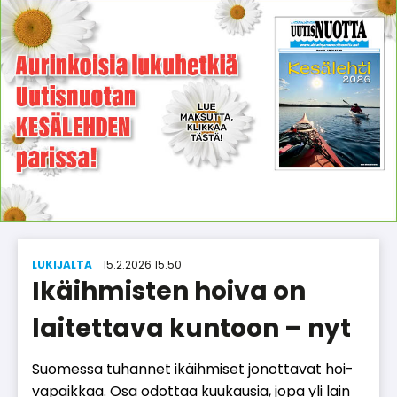
LUKIJALTA
15.2.2026 15.50
Ikäihmisten hoiva on
laitettava kuntoon – nyt
Suo­mes­sa tu­han­net ikäih­mi­set jo­not­ta­vat hoi­
va­paik­kaa. Osa odot­taa kuu­kau­sia, jopa yli lain