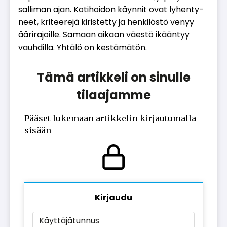
sal­li­man ajan. Ko­ti­hoi­don käyn­nit ovat ly­hen­ty­
neet, kri­tee­re­jä ki­ris­tet­ty ja hen­ki­lös­tö ve­nyy
ää­ri­ra­joil­le. Sa­maan ai­kaan vä­es­tö ikään­tyy
vauh­dil­la. Yh­tä­lö on kes­tä­mä­tön.
Tämä artikkeli on sinulle
tilaajamme
Pääset lukemaan artikkelin kirjautumalla
sisään
Kirjaudu
Käyttäjätunnus