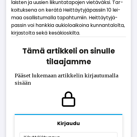
lais­ten ja uu­sien lii­kun­ta­ta­po­jen vie­tä­väk­si. Tar­
koi­tuk­se­na on ke­rä­tä Heit­täy­ty­jä­pas­siin 10 lei­
maa osal­lis­tu­mal­la ta­pah­tu­miin. Heit­täy­ty­jä­
pas­sin voi hank­kia au­ki­o­lo­ai­koi­na kun­nan­ta­lol­ta,
kir­jas­tol­ta sekä ke­sä­ki­os­kil­ta.
Tämä artikkeli on sinulle
tilaajamme
Pääset lukemaan artikkelin kirjautumalla
sisään
Kirjaudu