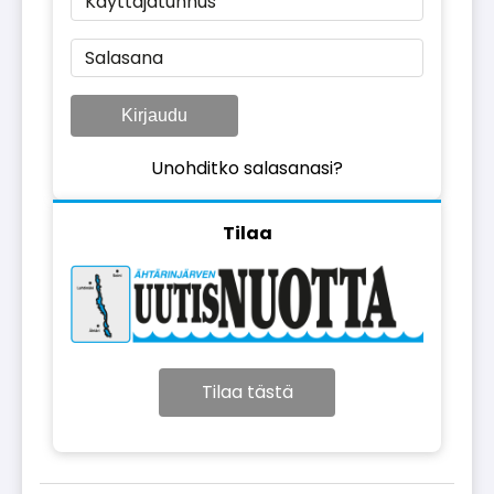
Käyttäjätunnus
Salasana
Kirjaudu
Unohditko salasanasi?
Tilaa
Tilaa tästä