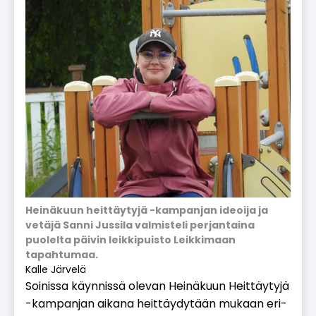
Heinäkuun heittäytyjä -kampanjan ideoija ja
vetäjä Sanni Jussila valmisteli perjantaina
puolelta päivin leikkipuisto Leikkimaan
tapahtumaa.
Kalle Järvelä
Soi­nis­sa käyn­nis­sä ole­van Hei­nä­kuun Heit­täy­ty­jä
-kam­pan­jan ai­ka­na heit­täy­dy­tään mu­kaan eri­