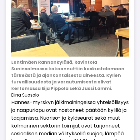
Lehtimäen Rannankylällä, Ravintola
Suninsalmessa kokoonnuttiin keskustelemaan
tärkeästä ja ajankohtaisesta aiheesta. Kylien
turvallisuudesta ja varautumisesta olivat
kertomassa Eija Pippola sekä Jussi Lammi.
Elina Suosalo
Han­nes-myrs­kyn jäl­ki­mai­nin­geis­sa yh­tei­söl­li­syys
ja naa­pu­ri­a­pu ovat nos­ta­neet pää­tään ky­lil­lä ja
taa­ja­mis­sa. Nuo­ri­so- ja ky­lä­seu­rat sekä muut
kol­man­nen sek­to­rin toi­mi­jat ovat tar­jon­neet
so­si­aa­li­sen me­di­an vä­li­tyk­sel­lä suo­jaa, läm­pöä