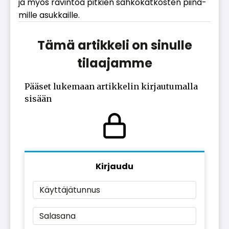
ja myös ra­vin­toa pit­kien säh­kö­kat­kos­ten pii­na­
mil­le asuk­kail­le.
Tämä artikkeli on sinulle
tilaajamme
Pääset lukemaan artikkelin kirjautumalla
sisään
Kirjaudu
Käyttäjätunnus
Salasana