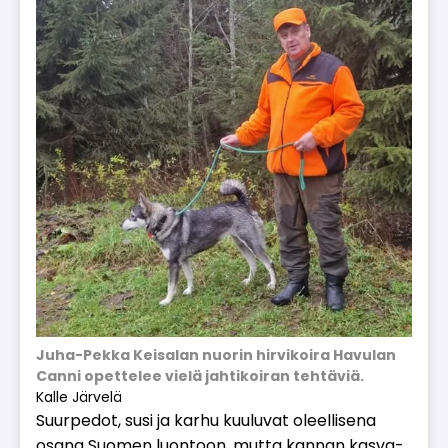
Juha-Pekka Keisalan nuorin hirvikoira Havulan
Canni opettelee vielä jahtikoiran tehtäviä.
Kalle Järvelä
Suur­pe­dot, susi ja kar­hu kuu­lu­vat oleel­li­se­na
osa­na Suo­men luon­toon, mut­ta kan­nan kas­va­