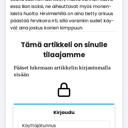
es­sa lii­an isok­si, ne ai­heut­ta­vat myös mo­nen­
lais­ta huol­ta. Hir­vi­mie­hil­lä on ai­na tiet­ty ar­kuus
pääs­tää hir­vi­koi­ra ir­ti, sil­lä var­sin­kin su­det käy­
vät ai­na jos­kus koi­rien kimp­puun.
Tämä artikkeli on sinulle
tilaajamme
Pääset lukemaan artikkelin kirjautumalla
sisään
Kirjaudu
Käyttäjätunnus