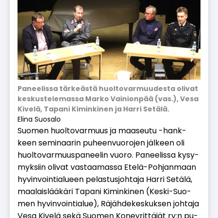
Paneelissa tärkeästä huoltovarmuudesta olivat
keskustelemassa Marko Vainionpää (vas.), Vesa
Kivelä, Tapani Kiminkinen ja Harri Setälä.
Elina Suosalo
Suo­men huol­to­var­muus ja maa­seu­tu -hank­
keen se­mi­naa­rin pu­heen­vuo­ro­jen jäl­keen oli
huol­to­var­muus­pa­nee­lin vuo­ro. Pa­nee­lis­sa ky­sy­
myk­siin oli­vat vas­taa­mas­sa Ete­lä-Poh­jan­maan
hy­vin­voin­ti­a­lu­een pe­las­tus­joh­ta­ja Har­ri Se­tä­lä,
maa­lais­lää­kä­ri Ta­pa­ni Ki­min­ki­nen (Kes­ki-Suo­
men hy­vin­voin­ti­a­lue), Rä­jäh­de­kes­kuk­sen joh­ta­ja
Vesa Ki­ve­lä sekä Suo­men Ko­ney­rit­tä­jät ry:n pu­