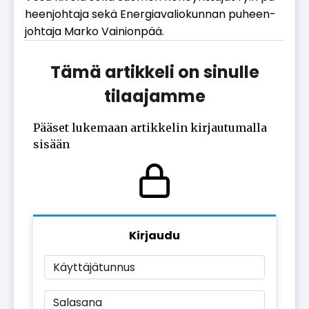
heen­joh­ta­ja sekä Ener­gi­a­va­li­o­kun­nan pu­heen­
joh­ta­ja Mar­ko Vai­ni­on­pää.
Tämä artikkeli on sinulle
tilaajamme
Pääset lukemaan artikkelin kirjautumalla
sisään
Kirjaudu
Käyttäjätunnus
Salasana