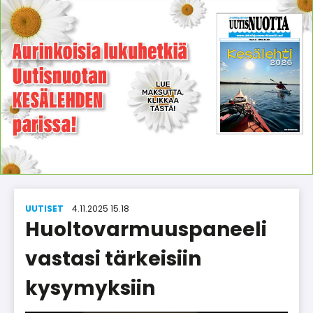
UUTISET
4.11.2025 15.18
Huolto­var­muus­paneeli
vastasi tärkeisiin
kysymyksiin