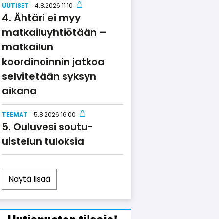
UUTISET
4.8.2026 11.10
Ähtäri ei myy
matkailuyhtiötään –
matkailun
koordinoinnin jatkoa
selvitetään syksyn
aikana
TEEMAT
5.8.2026 16.00
Ouluvesi soutu-
uistelun tuloksia
Näytä lisää