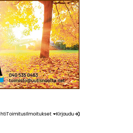
ehti
Toimitus
Ilmoitukset
Kirjaudu