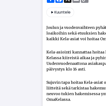
Link
Kuuntele
Jou­lun ja vuo­den­vaih­teen py­hät
lo­ai­koi­hin sekä etuuk­sien ha­ke
kaik­ki Kela-asi­at voi hoi­taa Oma
Kela-asi­oin­ti kan­nat­taa hoi­taa
Ke­las­sa kii­reis­tä ai­kaa ja py­hi
Uu­den­vuo­de­naat­to­na asi­a­kas­pa
päi­vys­tys klo 16 as­ti.
Su­ju­vin tapa hoi­taa Kela-asi­at o
liit­tei­tä sekä tar­kis­taa ha­ke­mus
neu­voo tu­kien ha­ke­mi­ses­sa ym
Oma­Ke­las­sa.