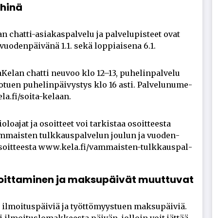
yhinä
n chat­ti-asi­a­kas­pal­ve­lu ja pal­ve­lu­pis­teet ovat
vuo­den­päi­vä­nä 1.1. sekä lop­pi­ai­se­na 6.1.
Ke­lan chat­ti neu­voo klo 12–13, pu­he­lin­pal­ve­lu
­tu­en pu­he­lin­päi­vys­tys klo 16 as­ti. Pal­ve­lu­nu­me­
la.fi/soi­ta-ke­laan.
o­lo­a­jat ja osoit­teet voi tar­kis­taa osoit­tees­ta
m­mais­ten tulk­kaus­pal­ve­lun jou­lun ja vuo­den­
ät osoit­tees­ta www.kela.fi/vam­mais­ten-tulk­kaus­pal­
oittaminen ja maksupäivät muuttuvat
 il­moi­tus­päi­viä ja työt­tö­myys­tu­en mak­su­päi­viä.