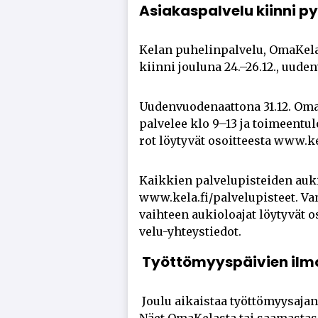
Asiakaspalvelu kiinni p
Ke­lan pu­he­lin­pal­ve­lu, Oma­Ke­la
kiin­ni jou­lu­na 24.–26.12., uu­den­
Uu­den­vuo­de­naat­to­na 31.12. Oma­
pal­ve­lee klo 9–13 ja toi­meen­tu­lo
rot löy­ty­vät osoit­tees­ta www.ke
Kaik­kien pal­ve­lu­pis­tei­den au­ki­
www.kela.fi/pal­ve­lu­pis­teet. Va
vaih­teen au­ki­o­lo­a­jat löy­ty­v
ve­lu-yh­teys­tie­dot.
Työttömyyspäivien ilm
Jou­lu ai­kais­taa työt­tö­myy­sa­jan