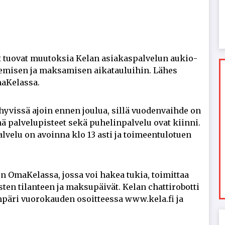
 tuo­vat muu­tok­sia Ke­lan asi­a­kas­pal­ve­lun au­ki­o­
­mi­sen ja mak­sa­mi­sen ai­ka­tau­lui­hin. Lä­hes
­Ke­las­sa.
 hy­vis­sä ajoin en­nen jou­lua, sil­lä vuo­den­vaih­de on
­nä pal­ve­lu­pis­teet sekä pu­he­lin­pal­ve­lu ovat kiin­ni.
l­ve­lu on avoin­na klo 13 as­ti ja toi­meen­tu­lo­tu­en
n Oma­Ke­las­sa, jos­sa voi ha­kea tu­kia, toi­mit­taa
­ten ti­lan­teen ja mak­su­päi­vät. Ke­lan chat­ti­ro­bot­ti
­pä­ri vuo­ro­kau­den osoit­tees­sa www.kela.fi ja