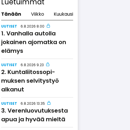
Luetuimmat
Tänään
Viikko
Kuukausi
UUTISET
6.8.2026 8.00
Vanhalla autolla
jokainen ajomatka on
elämys
UUTISET
6.8.2026 9.23
Kuntalii­tos­so­pi­
muksen selvitystyö
alkanut
UUTISET
6.8.2026 13.35
Verenluo­vu­tuksesta
apua ja hyvää mieltä