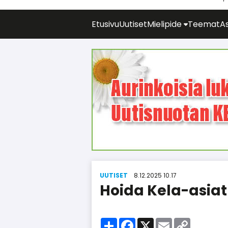
Etusivu
Uutiset
Mielipide
Teemat
As
UUTISET
8.12.2025 10.17
Hoida Kela-asiat
Share
Facebook
X
Email
Copy