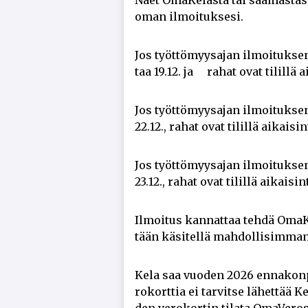
Näet Oma­Ke­las­ta tai saa­mas­ta­si
oman il­moi­tuk­se­si.
Jos työt­tö­myy­sa­jan il­moi­tuk­se
taa 19.12. ja ra­hat ovat ti­lil­lä a
Jos työt­tö­myy­sa­jan il­moi­tuk­se
22.12., ra­hat ovat ti­lil­lä ai­kai­s
Jos työt­tö­myy­sa­jan il­moi­tuk­se
23.12., ra­hat ovat ti­lil­lä ai­kai­s
Il­moi­tus kan­nat­taa teh­dä Oma­Ke
tään kä­si­tel­lä mah­dol­li­sim­ma
Kela saa vuo­den 2026 en­na­kon­pi­d
ro­kort­tia ei tar­vit­se lä­het­tää 