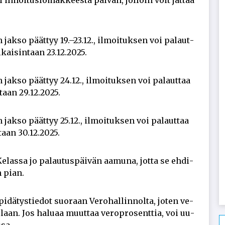
 il­moi­tus­lo­mak­kees­ta päi­vän, jol­loin voit jät­tää
n jak­so päät­tyy 19.–23.12., il­moi­tuk­sen voi pa­laut­
i­kai­sin­taan 23.12.2025.
n jak­so päät­tyy 24.12., il­moi­tuk­sen voi pa­laut­taa
in­taan 29.12.2025.
n jak­so päät­tyy 25.12., il­moi­tuk­sen voi pa­laut­taa
in­taan 30.12.2025.
­las­sa jo pa­lau­tus­päi­vän aa­mu­na, jot­ta se eh­di­
n pian.
ä­tys­tie­dot suo­raan Ve­ro­hal­lin­nol­ta, jo­ten ve­
Ke­laan. Jos ha­lu­aa muut­taa ve­rop­ro­sent­tia, voi uu­