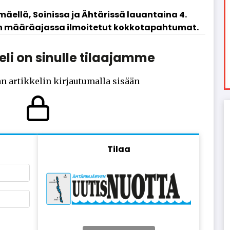
mä­el­lä, Soi­nis­sa ja Äh­tä­ris­sä lau­an­tai­na 4.
en mää­rä­a­jas­sa il­moi­te­tut kok­ko­ta­pah­tu­mat.
li on sinulle tilaajamme
n artikkelin kirjautumalla sisään
Tilaa