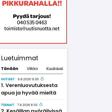
Luetuimmat
Tänään
Viikko
Kuukausi
UUTISET
6.8.2026 13.35
Verenluo­vu­tuksesta
apua ja hyvää mieltä
TEEMAT
7.8.2026 8.00
Kesäillan pyöräilyissä