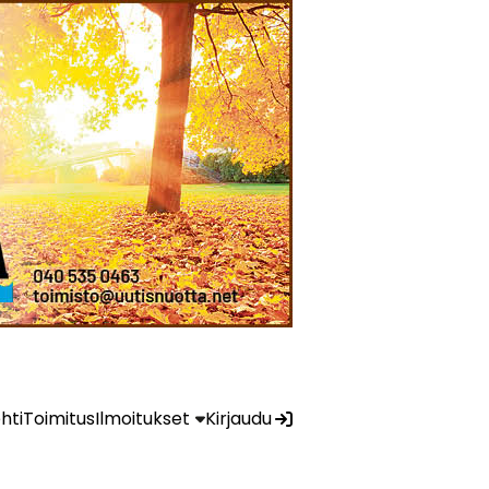
ehti
Toimitus
Ilmoitukset
Kirjaudu