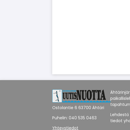
Ähtärinjä
paikallisl
tapahtum
Ostolantie 6 63700 Ähtäri
Lehdestä 
Puhelin: 040 535 0463
tiedot yh
Yhteystiedot