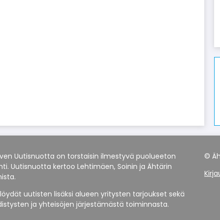
rven Uutisnuotta on torstaisin ilmestyvä puolueeton
© Äh
ehti. Uutisnuotta kertoo Lehtimäen, Soinin ja Ähtärin
Kirj
ista.
löydät uutisten lisäksi alueen yritysten tarjoukset sekä
distysten ja yhteisöjen järjestämästä toiminnasta.