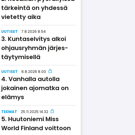
tärkeintä on yhdessä
vietetty aika
UUTISET
7.8.2026 8.54
Kuntaselvitys alkoi
ohjausryhmän järjes­
täy­ty­misellä
UUTISET
6.8.2026 8.00
Vanhalla autolla
jokainen ajomatka on
elämys
TEEMAT
25.11.2025 14.32
Huutoniemi Miss
World Finland voittoon