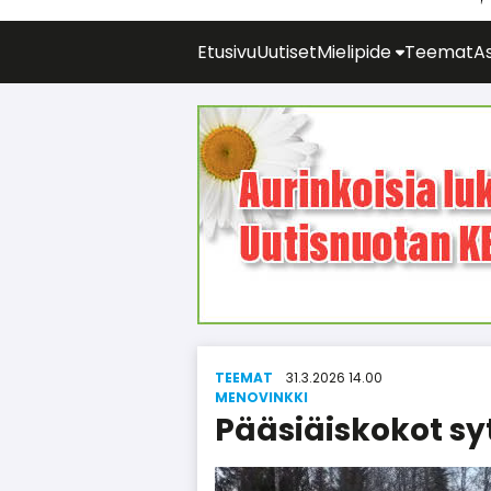
Etusivu
Uutiset
Mielipide
Teemat
As
TEEMAT
31.3.2026 14.00
ME­NO­VINK­KI
Pääsiäiskokot sy