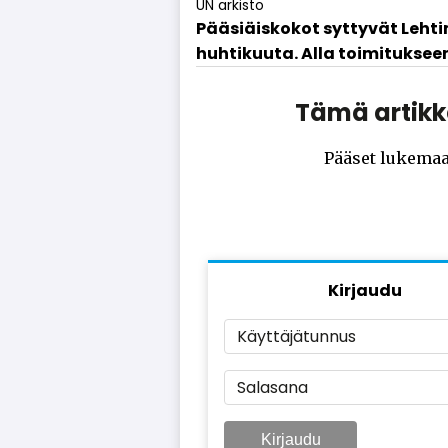
UN arkisto
Pää­si­äis­ko­kot syt­ty­vät Leh­ti­
huh­ti­kuu­ta. Al­la toi­mi­tuk­se
Tämä artikke
Pääset lukemaa
Kirjaudu
Käyttäjätunnus
Salasana
Kirjaudu