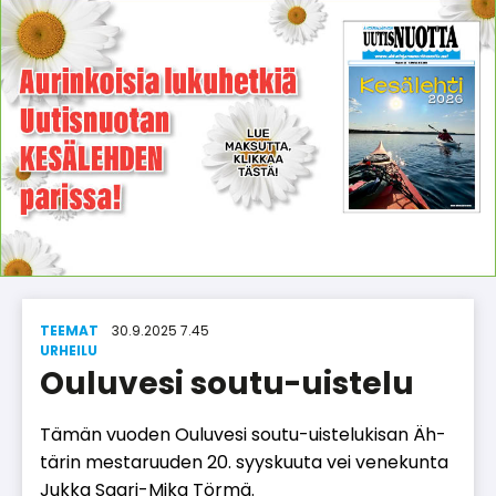
TEEMAT
30.9.2025 7.45
UR­HEI­LU
Ouluvesi soutu-uistelu
Tä­män vuo­den Ou­lu­ve­si sou­tu-uis­te­lu­ki­san Äh­
tä­rin mes­ta­ruu­den 20. syys­kuu­ta vei ve­ne­kun­ta
Juk­ka Saa­ri-Mika Tör­mä.