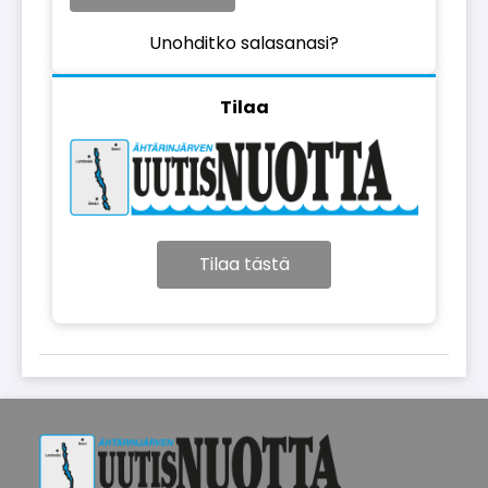
Unohditko salasanasi?
Tilaa
Tilaa tästä