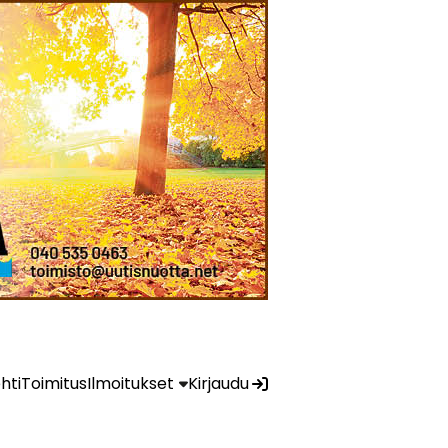
ehti
Toimitus
Ilmoitukset
Kirjaudu