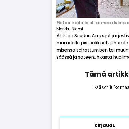
Pistooliradalla oli komea rivistö
Markku Niemi
Äh­tä­rin Seu­dun Am­pu­jat jär­jes­ti
ma­ra­dal­la pis­too­li­ki­sat, jo­hon il­
mi­sen­sa sai­ras­tu­mi­sen tai muun s
sääs­sä ja sa­tee­nuh­kas­ta huo­li­m
Tämä artikke
Pääset lukemaa
Kirjaudu