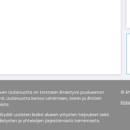
rven Uutisnuotta on torstaisin ilmestyvä puolueeton
© Äh
ehti. Uutisnuotta kertoo Lehtimäen, Soinin ja Ähtärin
Kirj
ista.
löydät uutisten lisäksi alueen yritysten tarjoukset sekä
distysten ja yhteisöjen järjestämästä toiminnasta.