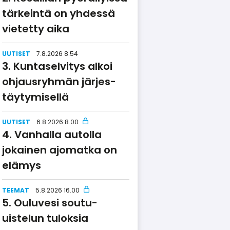
tärkeintä on yhdessä
vietetty aika
UUTISET
7.8.2026 8.54
Kuntaselvitys alkoi
ohjausryhmän järjes­
täy­ty­misellä
UUTISET
6.8.2026 8.00
Vanhalla autolla
jokainen ajomatka on
elämys
TEEMAT
5.8.2026 16.00
Ouluvesi soutu-
uistelun tuloksia