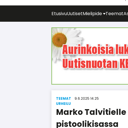
Etusivu
Uutiset
Mielipide
Teemat
As
TEEMAT
9.6.2025 14.25
UR­HEI­LU
Marko Talvitielle
pistoolikisassa