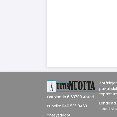
Ähtärinjä
paikallisl
tapahtum
Ostolantie 6 63700 Ähtäri
Lehdestä 
Puhelin: 040 535 0463
tiedot yh
Yhteystiedot