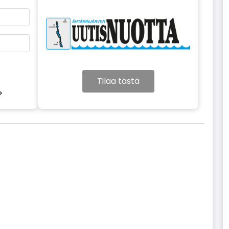
Tilaa tästä
?