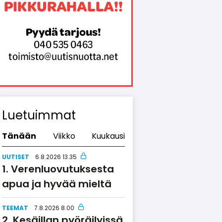
Luetuimmat
Tänään
Viikko
Kuukausi
UUTISET
6.8.2026 13.35
Verenluo­vu­tuksesta
apua ja hyvää mieltä
TEEMAT
7.8.2026 8.00
Kesäillan pyöräilyissä