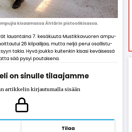
 ampujia kisaamassa Ähtärin pistoolikisassa.
­vät lau­an­tai­na 7. ke­sä­kuu­ta Mus­tik­ka­vuo­ren am­pu­
moit­tau­tui 26 kil­pai­li­jaa, mut­ta nel­jä pe­rui osal­lis­tu­
yyn ta­kia. Hyvä jouk­ko kui­ten­kin ki­sa­si ke­väi­ses­sä
at­ta sää py­syi pou­tai­se­na.
li on sinulle tilaajamme
n artikkelin kirjautumalla sisään
Tilaa