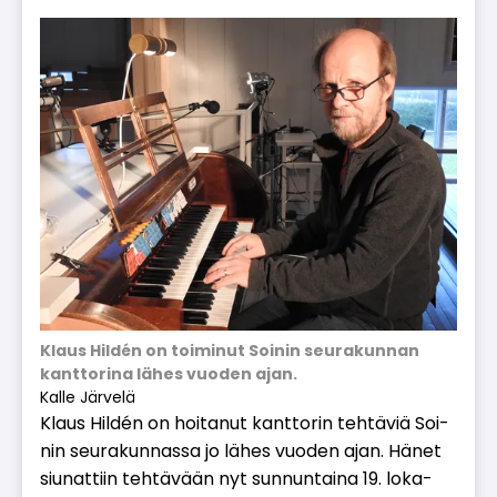
Klaus Hildén on toiminut Soinin seurakunnan
kanttorina lähes vuoden ajan.
Kalle Järvelä
Klaus Hildén on hoi­ta­nut kant­to­rin teh­tä­viä Soi­
nin seu­ra­kun­nas­sa jo lä­hes vuo­den ajan. Hä­net
siu­nat­tiin teh­tä­vään nyt sun­nun­tai­na 19. lo­ka­