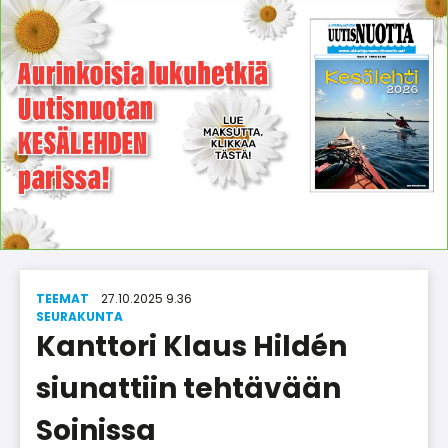
TEEMAT
27.10.2025 9.36
SEU­RA­KUN­TA
Kanttori Klaus Hildén
siunattiin tehtävään
Soinissa