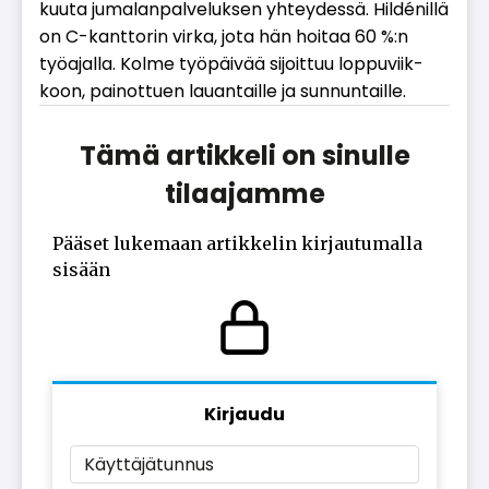
kuu­ta ju­ma­lan­pal­ve­luk­sen yh­tey­des­sä. Hildé­nil­lä
on C-kant­to­rin vir­ka, jota hän hoi­taa 60 %:n
työ­a­jal­la. Kol­me työ­päi­vää si­joit­tuu lop­pu­viik­
koon, pai­not­tu­en lau­an­tail­le ja sun­nun­tail­le.
Tämä artikkeli on sinulle
tilaajamme
Pääset lukemaan artikkelin kirjautumalla
sisään
Kirjaudu
Käyttäjätunnus