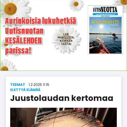
TEEMAT
1.2.2025 11.15
ELET­TYÄ ELÄ­MÄÄ
Juustolaudan kertomaa