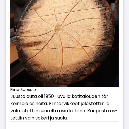
Elina Suosalo
Juus­to­lau­ta oli 1950-lu­vul­la ko­ti­ta­lou­den tär­
keim­piä esi­nei­tä. Elin­tar­vik­keet ja­los­tet­tiin ja
val­mis­tet­tiin suu­rel­ta osin ko­to­na. Kau­pas­ta os­
tet­tiin vain so­ke­ri ja suo­la.