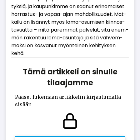
tyk­siä, ja kau­pun­kim­me on saa­nut eri­no­mai­set
har­ras­tus- ja va­paa-ajan mah­dol­li­suu­det. Mat­
kai­lu on li­sän­nyt myös loma-asu­mi­sen kiin­nos­
ta­vuut­ta – mitä pa­rem­mat pal­ve­lut, sitä enem­
män ra­ken­tuu loma-asun­to­ja ja sitä vah­vem­
mak­si on kas­va­nut myön­tei­nen ke­hi­tyk­sen
kehä.
Tämä artikkeli on sinulle
tilaajamme
Pääset lukemaan artikkelin kirjautumalla
sisään